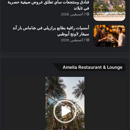
و
فنادق ومنتجعات ساي تطلق عروض صيفية حصرية
س
في تايلاند
ط
7 أغسطس, 2026
ا
ل
أمسيات راقية بطابع برازيلي في شاماس بار آند
م
سيغار لاونج أبوظبي
د
7 أغسطس, 2026
ي
ن
ة
و
Amelia Restaurant & Lounge
ت
ج
مشغل
ا
الفيديو
ر
ب
ل
ا
تُ
ن
س
ى