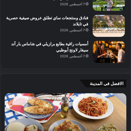
7 أغسطس, 2026
فنادق ومنتجعات ساي تطلق عروض صيفية حصرية
في تايلاند
7 أغسطس, 2026
أمسيات راقية بطابع برازيلي في شاماس بار آند
سيغار لاونج أبوظبي
7 أغسطس, 2026
الافضل فى المدينة
ن
ج
ك
ي
ه
أ
ا
م
ت
ج
إ
ي