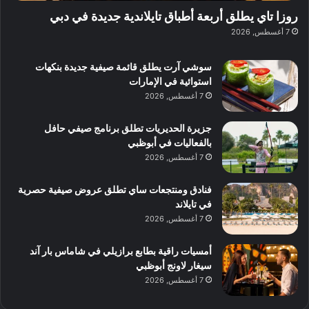
ا
ة
ل
ا
روزا تاي يطلق أربعة أطباق تايلاندية جديدة في دبي
ع
ب
ن
س
7 أغسطس, 2026
ل
د
ش
ت
ي
ب
ا
ك
ه
ي
سوشي آرت يطلق قائمة صيفية جديدة بنكهات
ط
ش
ا
استوائية في الإمارات
ا
ا
ا
7 أغسطس, 2026
ت
ف
ل
م
آ
جزيرة الحديريات تطلق برنامج صيفي حافل
ع
ن
بالفعاليات في أبوظبي
ا
7 أغسطس, 2026
ل
م
و
فنادق ومنتجعات ساي تطلق عروض صيفية حصرية
س
في تايلاند
ط
7 أغسطس, 2026
ا
ل
أمسيات راقية بطابع برازيلي في شاماس بار آند
م
سيغار لاونج أبوظبي
د
7 أغسطس, 2026
ي
ن