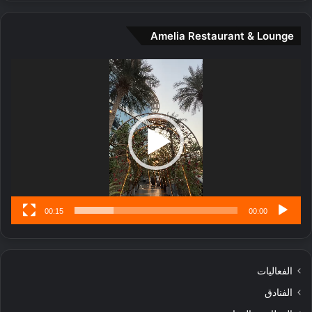
ة
و
Amelia Restaurant & Lounge
ت
ج
مشغل
ا
الفيديو
ر
ب
ل
ا
تُ
ن
س
ى
00:15
00:00
الفعاليات
الفنادق