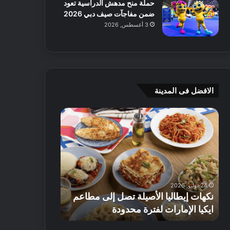
حملة منح مدهش الدراسية تعود
ضمن مفاجآت صيف دبي 2026
3 أغسطس, 2026
الافضل فى المدينة
ن
ج
ك
ي
ه
أ
ا
م
ت
ج
إ
ي
ي
ه
24 يوليو, 2026
8 يوليو, 2026
ط
و
نكهات إيطاليا الأصيلة تصل إلى مطاعم
جي أم جي هوم
ا
م
ايكيا الإمارات لفترة محدودة
تصل إلى 70% على الأثاث
ل
ت
ي
ق