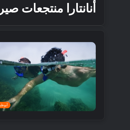
أنانتارا منتجعات صي
أبوظب