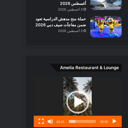
ط
أغسطس 2026
ا
3 أغسطس, 2026
ل
حملة منح مدهش الدراسية تعود
م
ضمن مفاجآت صيف دبي 2026
د
3 أغسطس, 2026
ي
ن
ة
و
ت
ج
Amelia Restaurant & Lounge
ا
ر
مشغل
ب
الفيديو
ل
ا
تُ
ن
س
ى
00:15
00:00