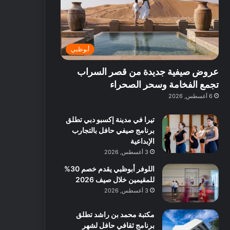
ت
د
ة
ق
ع
ا
غ
ل
ر
ئ
ن
ب
ف
ر
ي
د
أبوظبي
و
ي
ة
ب
ا
ة
ب
ي
عروض صيفية جديدة من قصر السراب
ع
ب
ا
:
ل
د
ل
ا
تجمع الفخامة وسحر الصحراء
ي
ب
ن
س
6 أغسطس, 2026
ه
ي
ش
ت
ا
ا
ك
تيرا في مدينة إكسبو دبي تطلق
ا
ط
ش
برنامج صيفي حافل بالتجارب
ل
ا
ا
الإبداعية
آ
ت
ف
3 أغسطس, 2026
ن
م
اللوفر أبوظبي يقدم خصم 30%
ع
للمقيمين خلال صيف 2026
ا
ل
3 أغسطس, 2026
م
و
مكتبة محمد بن راشد تطلق
س
برنامج ثقافي حافل لشهر