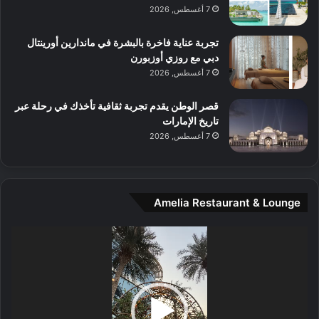
م
7 أغسطس, 2026
و
س
تجربة عناية فاخرة بالبشرة في ماندارين أورينتال
ط
دبي مع روزي أوزبورن
ا
7 أغسطس, 2026
ل
م
قصر الوطن يقدم تجربة ثقافية تأخذك في رحلة عبر
د
تاريخ الإمارات
ي
7 أغسطس, 2026
ن
ة
و
ت
Amelia Restaurant & Lounge
ج
ا
ر
مشغل
ب
الفيديو
ل
ا
تُ
ن