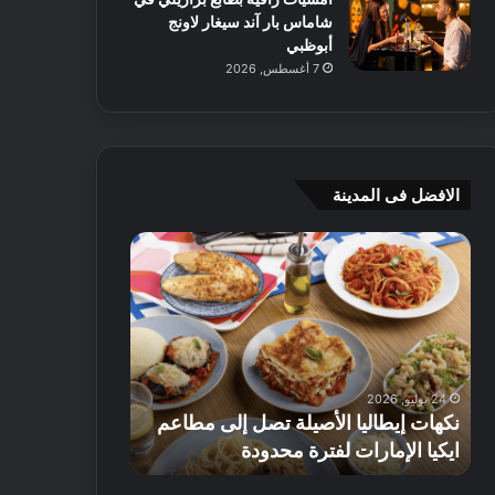
شاماس بار آند سيغار لاونج
أبوظبي
7 أغسطس, 2026
الافضل فى المدينة
ن
ج
ك
ي
ه
أ
ا
م
ت
ج
إ
ي
ي
ه
24 يوليو, 2026
8 يوليو, 2026
ط
و
نكهات إيطاليا الأصيلة تصل إلى مطاعم
جي أم جي هوم
ا
م
ايكيا الإمارات لفترة محدودة
تصل إلى 70% على الأثاث
ل
ت
ي
ق