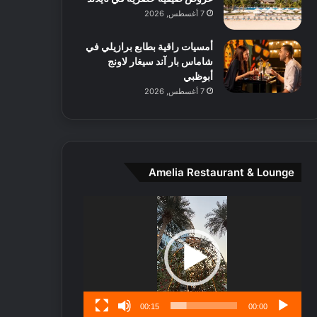
ط
7 أغسطس, 2026
ا
ل
أمسيات راقية بطابع برازيلي في
م
شاماس بار آند سيغار لاونج
د
أبوظبي
ي
7 أغسطس, 2026
ن
ة
و
ت
ج
ا
Amelia Restaurant & Lounge
ر
ب
مشغل
ل
الفيديو
ا
تُ
ن
س
ى
00:15
00:00