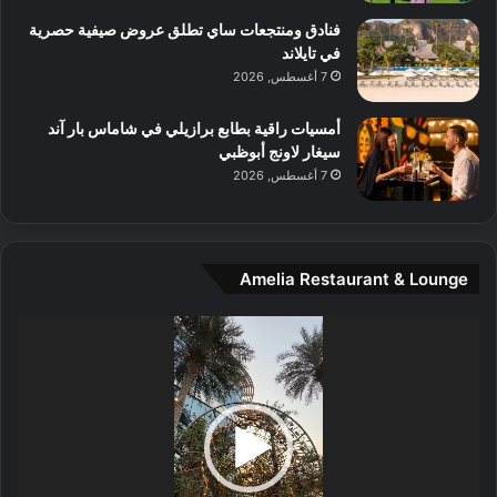
م
و
فنادق ومنتجعات ساي تطلق عروض صيفية حصرية
س
في تايلاند
ط
7 أغسطس, 2026
ا
ل
أمسيات راقية بطابع برازيلي في شاماس بار آند
م
سيغار لاونج أبوظبي
د
7 أغسطس, 2026
ي
ن
ة
و
Amelia Restaurant & Lounge
ت
ج
مشغل
ا
الفيديو
ر
ب
ل
ا
تُ
ن
س