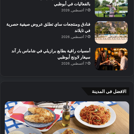
بالفعاليات في أبوظبي
7 أغسطس, 2026
فنادق ومنتجعات ساي تطلق عروض صيفية حصرية
في تايلاند
7 أغسطس, 2026
أمسيات راقية بطابع برازيلي في شاماس بار آند
سيغار لاونج أبوظبي
7 أغسطس, 2026
الافضل فى المدينة
ن
ج
ك
ي
ه
أ
ا
م
ت
ج