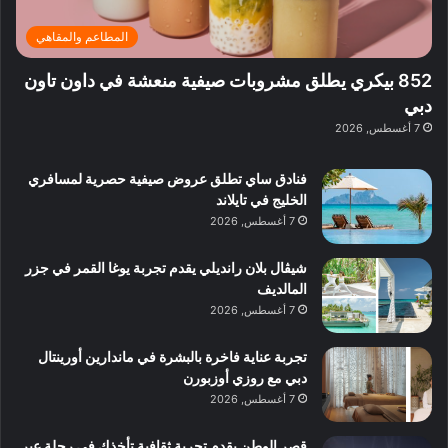
ر
ئ
ة
ب
ف
ر
ب
ي
المطاعم والمقاهي
و
ي
ا
:
ا
ة
ل
ا
852 بيكري يطلق مشروبات صيفية منعشة في داون تاون
ع
ب
ن
س
دبي
ل
د
ش
ت
7 أغسطس, 2026
ي
ب
ا
ك
ه
ي
ط
ش
ا
فنادق ساي تطلق عروض صيفية حصرية لمسافري
ا
ا
ا
الخليج في تايلاند
ت
ف
ل
7 أغسطس, 2026
م
آ
ع
ن
ا
شيڤال بلان رانديلي يقدم تجربة يوغا القمر في جزر
ل
المالديف
م
7 أغسطس, 2026
و
س
تجربة عناية فاخرة بالبشرة في ماندارين أورينتال
ط
دبي مع روزي أوزبورن
ا
7 أغسطس, 2026
ل
م
قصر الوطن يقدم تجربة ثقافية تأخذك في رحلة عبر