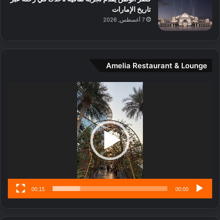
د
تاريخ الإمارات
ي
7 أغسطس, 2026
ن
ة
و
ت
Amelia Restaurant & Lounge
ج
ا
ر
مشغل
ب
الفيديو
ل
ا
تُ
ن
س
ى
00:15
00:00