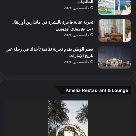
ل
ج
المالديف
م
ر
7 أغسطس, 2026
و
ب
س
ة
تجربة عناية فاخرة بالبشرة في ماندارين أورينتال
ط
ل
دبي مع روزي أوزبورن
ا
ا
7 أغسطس, 2026
ل
ي
م
ج
قصر الوطن يقدم تجربة ثقافية تأخذك في رحلة عبر
د
ب
تاريخ الإمارات
ي
أ
7 أغسطس, 2026
ن
ن
ة
ت
و
ف
ت
و
Amelia Restaurant & Lounge
ج
ت
ا
.
ر
مشغل
ب
الفيديو
ل
ا
تُ
ن