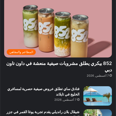
م
ل
ل
ي
0
ي
ب
ي
ا
2
ر
ل
ف
ر
6
ا
ا
ي
ة
ا
ز
ق
ز
ل
ا
ل
ا
د
د
ب
ك
ا
ب
د
و
ئ
ي
ب
ب
ر
ي
ا
المطاعم والمقاهي
ي
:
ن
ة
ا
ي
852 بيكري يطلق مشروبات صيفية منعشة في داون تاون
ب
س
ف
دبي
د
ت
ي
7 أغسطس, 2026
ب
ك
ب
ي
ش
و
فنادق ساي تطلق عروض صيفية حصرية لمسافري
ا
ل
الخليج في تايلاند
ف
ن
7 أغسطس, 2026
م
د
ع
ا
ا
ت
شيڤال بلان رانديلي يقدم تجربة يوغا القمر في جزر