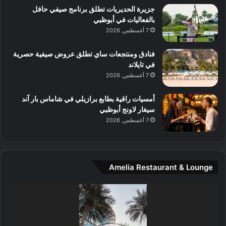
آ
جزيرة الحديريات تطلق برنامج صيفي حافل
ع
ن
بالفعاليات في أبوظبي
ا
7 أغسطس, 2026
ل
م
و
فنادق ومنتجعات ساي تطلق عروض صيفية حصرية
س
في تايلاند
ط
7 أغسطس, 2026
ا
ل
أمسيات راقية بطابع برازيلي في شاماس بار آند
م
سيغار لاونج أبوظبي
د
7 أغسطس, 2026
ي
ن
ة
و
Amelia Restaurant & Lounge
ت
ج
مشغل
ا
الفيديو
ر
ب
ل