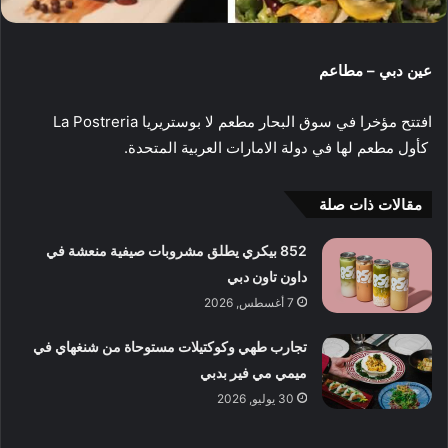
عين دبي – مطاعم
افتتح مؤخرا في سوق البحار مطعم لا بوستريريا La Postreria
كأول مطعم لها في دولة الامارات العربية المتحدة.
مقالات ذات صلة
852 بيكري يطلق مشروبات صيفية منعشة في
داون تاون دبي
7 أغسطس, 2026
تجارب طهي وكوكتيلات مستوحاة من شنغهاي في
ميمي مي فير بدبي
30 يوليو, 2026