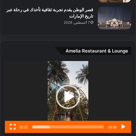
م
قصر الوطن يقدم تجربة ثقافية تأخذك في رحلة عبر
د
تاريخ الإمارات
ي
7 أغسطس, 2026
ن
ة
و
ت
Amelia Restaurant & Lounge
ج
ا
ر
مشغل
ب
الفيديو
ل
ا
تُ
ن
س
ى
00:15
00:00