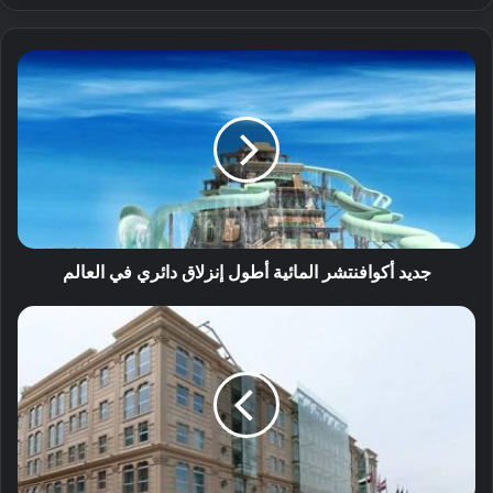
جديد أكوافنتشر المائية أطول إنزلاق دائري في العالم