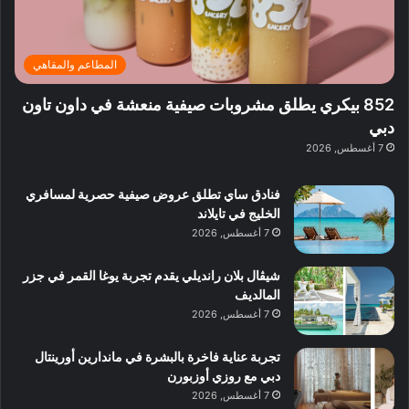
ن
ب
ة
ع
ا
ي
د
ر
ئ
ة
ب
ف
ر
ب
ي
المطاعم والمقاهي
و
ي
ا
:
ا
ة
ل
ا
852 بيكري يطلق مشروبات صيفية منعشة في داون تاون
ع
ب
ن
س
دبي
ل
د
ش
ت
7 أغسطس, 2026
ي
ب
ا
ك
ه
ي
ط
ش
ا
فنادق ساي تطلق عروض صيفية حصرية لمسافري
ا
ا
ا
الخليج في تايلاند
ت
ف
ل
7 أغسطس, 2026
م
آ
ع
ن
ا
شيڤال بلان رانديلي يقدم تجربة يوغا القمر في جزر
ل
المالديف
م
7 أغسطس, 2026
و
س
تجربة عناية فاخرة بالبشرة في ماندارين أورينتال
ط
دبي مع روزي أوزبورن
ا
7 أغسطس, 2026
ل