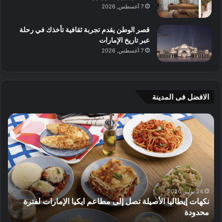
7 أغسطس, 2026
قصر الوطن يقدم تجربة ثقافية تأخذك في رحلة
عبر تاريخ الإمارات
7 أغسطس, 2026
الافضل فى المدينة
ن
ج
ك
ي
ه
أ
ا
م
ت
ج
إ
ي
ي
ه
ط
و
24 يوليو, 2026
نكهات إيطاليا الأصيلة تصل إلى مطاعم ايكيا الإمارات لفترة
ا
م
محدودة
ا
ل
ت