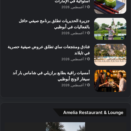
ا
استوائية في الإمارات
ا
ا
ا
7 أغسطس, 2026
ت
ف
ل
م
آ
جزيرة الحديريات تطلق برنامج صيفي حافل
ع
ن
بالفعاليات في أبوظبي
ا
7 أغسطس, 2026
ل
م
و
فنادق ومنتجعات ساي تطلق عروض صيفية حصرية
س
في تايلاند
ط
7 أغسطس, 2026
ا
ل
أمسيات راقية بطابع برازيلي في شاماس بار آند
م
سيغار لاونج أبوظبي
د
7 أغسطس, 2026
ي
ن
ة
و
Amelia Restaurant & Lounge
ت
ج
مشغل
ا
الفيديو