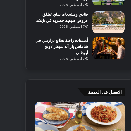
7 أغسطس, 2026
فنادق ومنتجعات ساي تطلق
عروض صيفية حصرية في تايلاند
7 أغسطس, 2026
أمسيات راقية بطابع برازيلي في
شاماس بار آند سيغار لاونج
أبوظبي
7 أغسطس, 2026
الافضل فى المدينة
ن
ج
ك
ي
ه
أ
ا
م
ت
ج