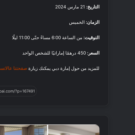
للتوسع في الإمارات
د
ت
التاريخ:
21 مارس 2024
ب
ا
ي
ل
الزمان:
الخميس
ش
ر
ق
التوقيت:
من الساعة 6:00 مساءً حتّى 11:00 ليلًا
ا
ل
السعر:
450 درهمًا إماراتيًا للشخص الواحد
أ
ك
و
ي
س
ف
للمزيد من حول إمارة دبي يمكنك زيارة
صفحتنا عالانست
ط
ت
ت
ق
س
ض
ت
ي
9 نوفمبر, 2021
ع
ع
كيف تقضي عطلة نها
د
ط
مكة: اقتراحات لضم
ل
ل
ل
ة
ت
ن
و
ه