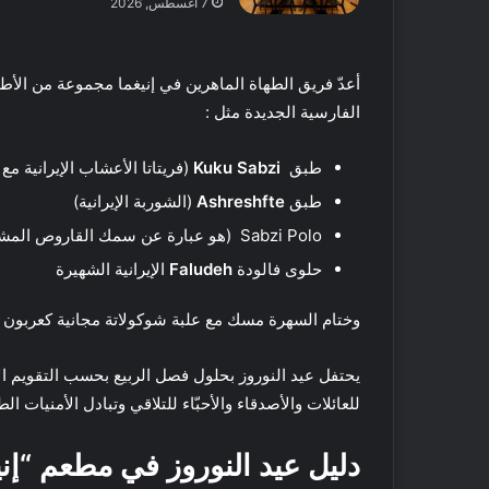
7 أغسطس, 2026
م
ت
18 مايو, 2016
ا
أفضل 5 متاجر
أعدّ فريق الطهاة الماهرين في إنيغما مجموعة من الأطب
ج
دبي
ر
الفارسية الجديدة مثل :
ع
ط
طبق
Kuku Sabzi
(فريتاتا الأعشاب الإيرانية مع 
و
طبق
Ashreshfte
(الشوربة الإيرانية)
ر
م
Sabzi Polo (هو عبارة عن سمك القاروص المشوي مع الأرز بالأعشاب)
ح
حلوى فالودة
Faludeh
الإيرانية الشهيرة
ل
ي
ف
ة
ي
وختام السهرة مسك مع علبة شوكولاتة مجانية كعربون ت
ا
ت
ل
ن
يحتفل عيد النوروز بحلول فصل الربيع بحسب التقويم الإيرا
ص
س
للعائلات والأصدقاء والأحبّاء للتلاقي وتبادل الأمنيات الط
ن
ف
ع
ي
29 فبراير, 2020
ف
ر
دليل عيد النوروز في مطعم “إني
فيتنس فيرست الشر
ي
س