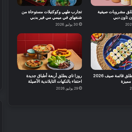
ة
 يطلق مشروبات صيفية
ا
تجارب طهي وكوكتيلات مستوحاة من
 تاون دبي
شنغهاي في ميمي مي فير بدبي
ل
ق
30 يوليو, 2026
د
م
ف
ي
ا
ل
ع
ا
سوشي آرت يطلق قائمة صيف 2026
روزا تاي يطلق أربعة أطباق جديدة
ل
مميزة
احتفاء بالنكهات التايلاندية الأصيلة
م
29 يوليو, 2026