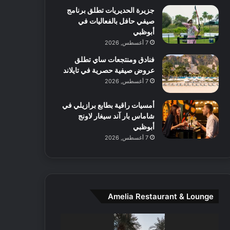
جزيرة الحديريات تطلق برنامج
ع
صيفي حافل بالفعاليات في
ا
أبوظبي
ل
م
7 أغسطس, 2026
و
فنادق ومنتجعات ساي تطلق
س
عروض صيفية حصرية في تايلاند
ط
7 أغسطس, 2026
ا
ل
أمسيات راقية بطابع برازيلي في
م
شاماس بار آند سيغار لاونج
د
أبوظبي
ي
7 أغسطس, 2026
ن
ة
و
ت
ج
ا
Amelia Restaurant & Lounge
ر
ب
مشغل
ل
الفيديو