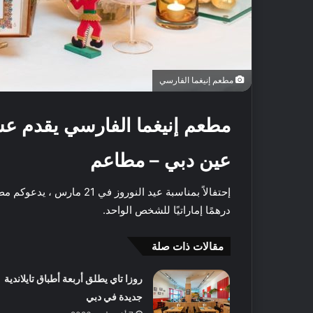
مطعم إنيغما الفارسي
مطعم إنيغما الفارسي يقدم عشاء فا
عين دبي – مطاعم
درهمًا إماراتيًا للشخص الواحد.
مقالات ذات صلة
أ
ف
روزا تاي يطلق أربعة أطباق تايلاندية
ض
ل
جديدة في دبي
5