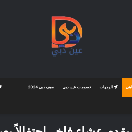
اهي
الوجهات
خصومات عين دبي
صيف دبي 2024
م عشاء فاخر إحتفالاً بعيد ال