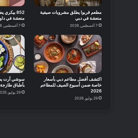
ا
مطعم قربوا يطلق مشروبات صيفية
852 بيكري
ت
منعشة في دبي
منعشة في داون
ل
7 أغسطس, 2026
ض
7 أغسطس, 2026
م
ا
ن
و
ق
ت
م
م
اكتشف أفضل مطاعم دبي بأسعار
ت
خاصة ضمن أسبوع الصيف للمطاعم
بأطباق طازجة 
ع
2026
29 يوليو, 2026
!
29 يوليو, 2026