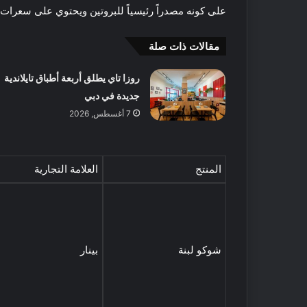
للتوسع في الإمارات
د
ت
على كونه مصدراً رئيسياً للبروتين ويحتوي على سعرات 
ب
ا
ي
ل
مقالات ذات صلة
ش
ر
روزا تاي يطلق أربعة أطباق تايلاندية
ق
ا
جديدة في دبي
ل
7 أغسطس, 2026
أ
ك
و
ي
س
ف
ط
ت
المنتج
العلامة التجارية
ت
ق
س
ض
ت
ي
9 نوفمبر, 2021
ع
ع
كيف تقضي عطلة نها
د
ط
شوكو لبنة
بينار
مكة: اقتراحات لضم
ل
ل
ل
ة
ت
ن
و
ه