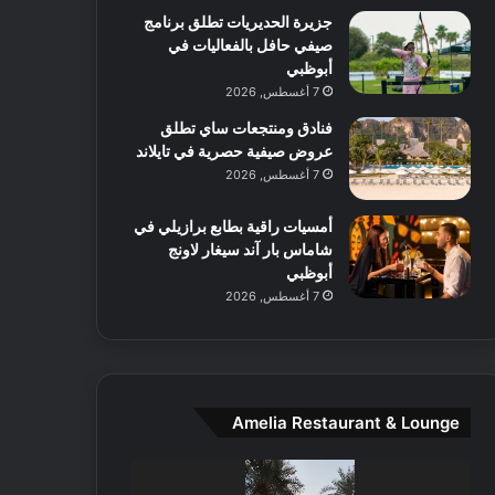
جزيرة الحديريات تطلق برنامج
ع
صيفي حافل بالفعاليات في
ا
أبوظبي
ل
م
7 أغسطس, 2026
و
فنادق ومنتجعات ساي تطلق
س
عروض صيفية حصرية في تايلاند
ط
7 أغسطس, 2026
ا
ل
أمسيات راقية بطابع برازيلي في
م
شاماس بار آند سيغار لاونج
د
أبوظبي
ي
7 أغسطس, 2026
ن
ة
و
ت
ج
ا
Amelia Restaurant & Lounge
ر
ب
مشغل
ل
الفيديو