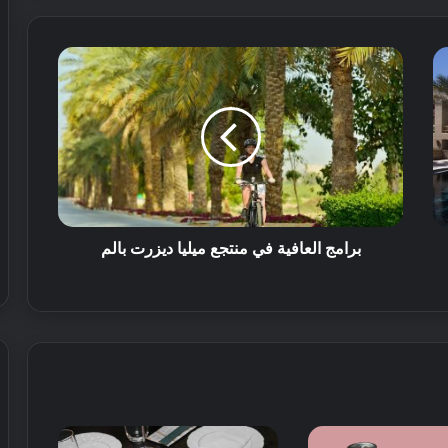
ة
ا
ل
ق
د
م
ف
ي
ا
ل
ع
برامج العافية في منتجع ميليا ديزرت بالم
ا
ل
م