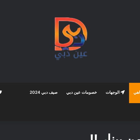
اهي
الوجهات
خصومات عين دبي
صيف دبي 2024
ن بينار !!