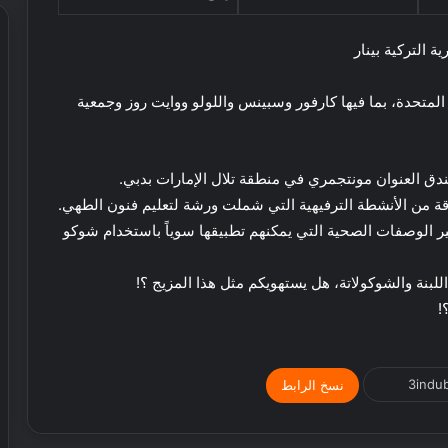
ل
ت
ه
ف
ف
ي
ة التركية بينار
ي
ح
أ
ض
ة المتحدة، بما فيها كارفور وسبينس واللولو ووايت روز وجمعية
و
ا
ل
ن
ح
ة
د
ن
ندق العنوان مونتجمري في منطقة تلال الإمارات بدبي.
ي
م
 من الأنشطة الترفيهية التي شملت ورشة لتعليم فنون الطهي.
ق
و
 الوصفات الصحية التي يمكنهم تطبيقها سوياً باستخدام شوكو
ة
ت
ر
 اللبنة والشوكولاتة، هل يستهويكم مثل هذا المزيج ؟!
ف
!
ي
ه
ي
ة
نسخ الرابط
ل
ك
ر