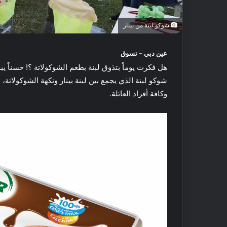
شوكو لبنة من بينار
عين دبي – تسوق
هل فكرت يوماً بتذوق لبنة بطعم الشوكولاتة ؟! حسناً يبد
شوكو لبنة الذي يجمع بين لبنة بينار ونكهة الشوكولاتة، 
وكافة أفراد العائلة.
أ
ف
ض
ل
5