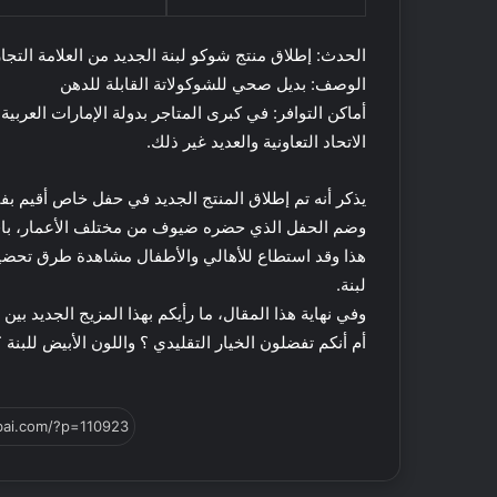
س
ا
ع
ي
ف
ة
الحدث: إطلاق منتج شوكو لبنة الجديد من العلامة التجاري
ي
ا
الوصف: بديل صحي للشوكولاتة القابلة للدهن
ا
ل
أماكن التوافر: في كبرى المتاجر بدولة الإمارات العربي
ل
أ
الاتحاد التعاونية والعديد غير ذلك.
إ
س
م
ب
ا
و
يذكر أنه تم إطلاق المنتج الجديد في حفل خاص أقيم بف
ر
ع
وضم الحفل الذي حضره ضيوف من مختلف الأعمار، باقة
ا
ف
هذا وقد استطاع للأهالي والأطفال مشاهدة طرق تحضير
ت
ي
لبنة.
م
ك
وفي نهاية هذا المقال، ما رأيكم بهذا المزيج الجديد بين
ة
أم أنكم تفضلون الخيار التقليدي ؟ واللون الأبيض للبنة ؟
:
ا
ق
ت
ر
ا
ح