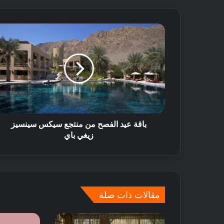
ا
ت
ل
ض
م
ا
ن
و
ق
ت
م
باقة عيد الفصح من منتجع سيكس سينسيز
م
زيغي باي
ت
ع
!
مقالات ذات صلة