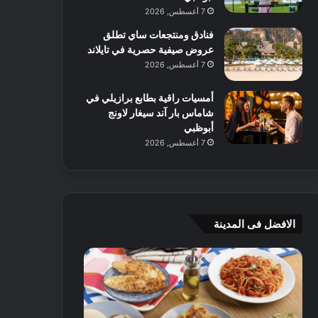
7 أغسطس, 2026
فنادق ومنتجعات ساي تطلق
عروض صيفية حصرية في تايلاند
7 أغسطس, 2026
أمسيات راقية بطابع برازيلي في
شاماس بار آند سيغار لاونج
أبوظبي
7 أغسطس, 2026
الافضل فى المدينة
ن
ج
ك
ي
ه
أ
ا
م
ت
ج