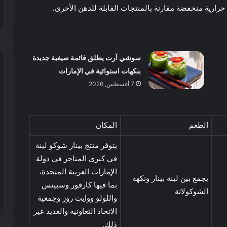
في العالم
ص
د
حرارية منخفضة مقارنة بالمنتجات القابلة للدهن الأخرى.
ر
ر
ي
ي
ة
د
ع
ف
سوشي آرت يطلق قائمة صيفية جديدة
ل
ي
ى
د
بنكهات استوائية في الإمارات
س
ب
7 أغسطس, 2026
ي
ي
ع
ا
:
ر
ر
ك
ض
ا
ل
خ
الطعم
المكان
ت
م
ي
S
ا
يتوفر منتج بينار شوكو لبنة
ا
U
ي
ل
في كبرى المتاجر في دولة
V
م
ي
الإمارات العربية المتحدة،
ية الأسبوع في
ك
9 مارس, 2025
ل
يجمع بين لبنة بينار ونكهة
بما فيها كارفور وسبينس
ان وقت ممتع!
عرض خيالي لا يفوت في حضانة نمو
ن
ا
الشوكولاتة
واللولو ووايت روز وجمعية
ك
ي
ف
ف
الاتحاد التعاونية والعديد غير
ع
و
ذلك.