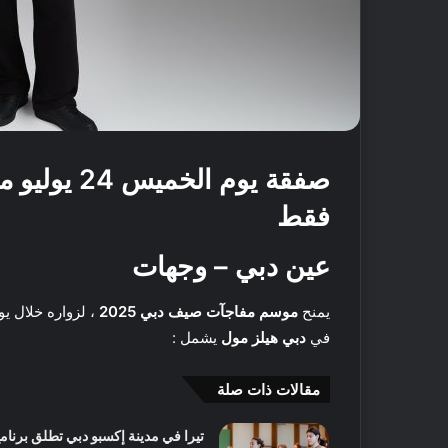
فقط
عين دبي – وجهات
يمنح
موسم مفاجآت صيف دبي 2025
، لزواره خلال يوم الخميس 24 يو
في
دبي هيلز مول
يشمل :
أ
ف
مقالات ذات صلة
ض
ل
تيرا في مدينة إكسبو دبي تطلق برنام
5