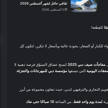
ثقافي حافل لشهر أغسطس 2026
ل
إ
3 أغسطس, 2026
30 يوليو, 2026
م
 عطور محلية الصنع في
شيري الإمارات تطلق عروض صيفية
ا
حصرية على سيارات SUV
ر
للقطعة!
ا
ت
ت
ط
للكبار أو الصغار، بجودة عالية وبأسعار لا تتكرر، لتكون كل
ل
ق
ع
ل
مفاجآت صيف دبي 2025
لتمنح عشاق التسوّق فرصة ذهبية لا
ر
ع
و
ا
فقات اليومية
التي تنسقها
مؤسسة دبي للمهرجانات والتجزئة
،
ض
ل
ص
م
ي
ر
لتقويم التجاري والترفيهي لدبي، حيث تتعاون مجموعة من أبرز
ف
ي
16 نوفمبر, 2024
ي
ا
عالم ريال مدريد في دبي: كل ما يمكنك
ة
ل
ية
لمدة يوم واحد فقط
، من الساعة
10 صباحًا حتى نفاد
ق الأوسط تستعد
فعله في أول حديقة ترفيهية لكرة القدم
ح
م