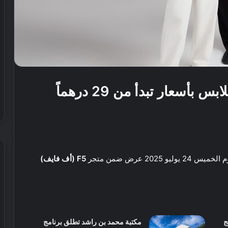
صفقة يوم الخميس 24 يوليو ملابس بأسعار تبدأ من 29 درهماً
ليو 2025 عرض ضمن متجر
F5 (أف فايف)
ش
ي
ر
ي
ج
مكتبة محمد بن راشد تطلق برنامج
ا