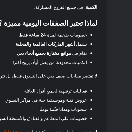
للتوسع في الإمارات
د
ت
الكمية
، في جميع الفروع المشاركة.
ب
ا
ي
ل
لماذا تعتبر الصفقات اليومية مميزة ؟
ش
ر
ق
خصومات ضخمة لمدة
24 ساعة فقط
ا
تشمل
أشهر الماركات العالمية والمحلية
ل
أ
تقام في
مواقع مختارة بجميع أنحاء دبي
ك
و
ي
الكميات محدودة: من يصل أولًا، يربح أكثر!
س
ف
ط
ت
لا تقتصر مفاجآت صيف دبي على التسوق فقط، بل تترا
ت
ق
س
ض
ت
ي
فعاليات ترفيهية لجميع أفراد العائلة
9 نوفمبر, 2021
ع
ع
عروض فنية وموسيقية حية في مراكز التسوق
كيف تقضي عطلة نها
د
ط
مكة: اقتراحات لضم
ل
سحوبات وهدايا قيّمة يوميًا
ل
ل
ة
خصومات على المطاعم والفنادق والأنشطة السيا
ت
ن
و
ه
للمزيد من حول إمارة دبي يمكنك زيارة
صفحتنا عالانس