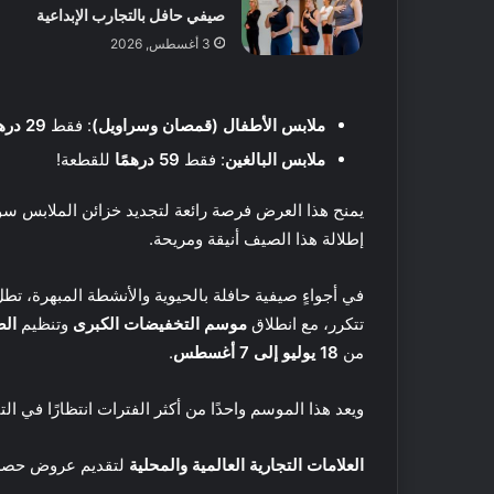
صيفي حافل بالتجارب الإبداعية
م
ت
3 أغسطس, 2026
18 مايو, 2016
ا
أفضل 5 متاجر
ج
دبي
ر
ملابس الأطفال (قمصان وسراويل)
: فقط
29 درهمًا
ع
ط
ملابس البالغين
: فقط
59 درهمًا
للقطعة!
و
ر
يمنح هذا العرض فرصة رائعة لتجديد خزائن الملابس سواء 
م
إطلالة هذا الصيف أنيقة ومريحة.
ح
ل
في أجواءٍ صيفية حافلة بالحيوية والأنشطة المبهرة، تط
ي
ف
ة
ي
تتكرر، مع انطلاق
موسم التخفيضات الكبرى
وتنظيم
الص
ا
ت
من
18 يوليو إلى 7 أغسطس
.
ل
ن
ص
س
ويعد هذا الموسم واحدًا من أكثر الفترات انتظارًا في ا
ن
ف
ع
ي
29 فبراير, 2020
ف
ر
العلامات التجارية العالمية والمحلية
لتقديم عروض حصر
فيتنس فيرست الشر
ي
س