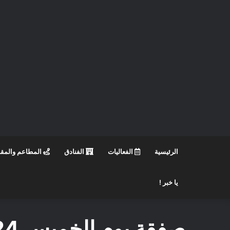
الرئيسية
الفعاليات
الفنادق
المطاعم والمق
يا خبر !
صفقة يوم الخميس 24 يوليو ملابس بأسعار تبدأ من 29 درهماً فقط