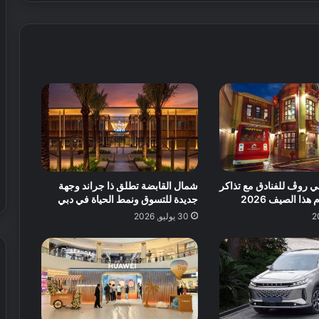
ة
ا
ل
ق
د
م
ف
ي
ا
ل
ع
ا
ي روڤ للفنادق مع تذاكر
شمال القابضة تطلق ذا جراند وجهة
ل
هذا الصيف 2026
جديدة للتسوق ونمط الحياة في دبي
م
30 يوليو, 2026