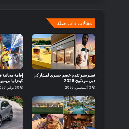
ا
ت
ل
مقالات ذات صلة
ض
م
ا
ن
و
ق
ت
م
م
نسبريسو تقدم خصم حصري لمشاركي
إقامة مجانية ف
ت
دبي مولاثون 2026
كيدزانيا بريميوم 
ع
3 أغسطس, 2026
30 يوليو, 2026
!