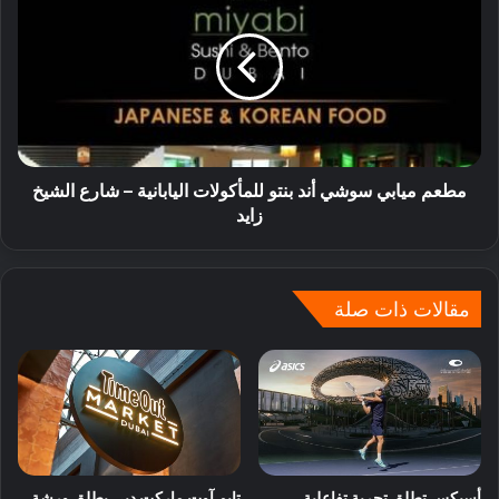
مطعم ميابي سوشي أند بنتو للمأكولات اليابانية – شارع الشيخ
زايد
مقالات ذات صلة
أسيكس تطلق تجربة تفاعلية
تايم آوت ماركت دبي يطلق ورشة