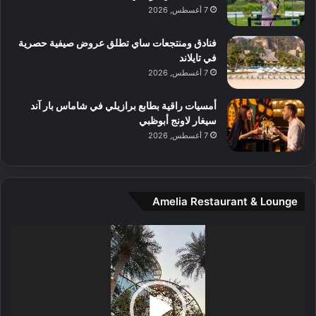
7 أغسطس, 2026
ل
م
و
فنادق ومنتجعات ساي تطلق عروض صيفية حصرية
س
في تايلاند
ط
7 أغسطس, 2026
ا
ل
أمسيات راقية بطابع برازيلي في شاماس بار آند
م
سيغار لاونج أبوظبي
د
7 أغسطس, 2026
ي
ن
ة
و
Amelia Restaurant & Lounge
ت
ج
مشغل
ا
الفيديو
ر
ب
ل
ا
تُ