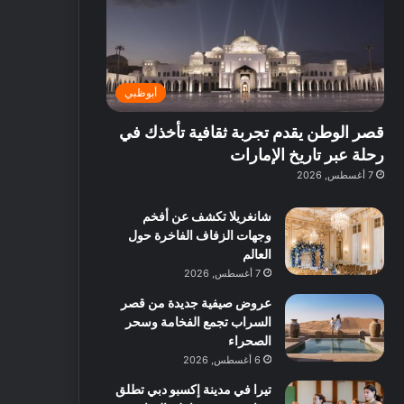
ت
د
ة
ق
ع
ا
غ
ل
ر
ئ
ن
ب
ف
ر
ي
د
أبوظبي
و
ي
ة
ب
ا
ة
ب
ي
قصر الوطن يقدم تجربة ثقافية تأخذك في
ع
ب
ا
:
ل
د
ل
ا
رحلة عبر تاريخ الإمارات
ي
ب
ن
س
7 أغسطس, 2026
ه
ي
ش
ت
ا
ا
ك
شانغريلا تكشف عن أفخم
ا
ط
ش
وجهات الزفاف الفاخرة حول
ل
ا
ا
العالم
آ
ت
ف
7 أغسطس, 2026
ن
م
عروض صيفية جديدة من قصر
ع
السراب تجمع الفخامة وسحر
ا
الصحراء
ل
م
6 أغسطس, 2026
و
تيرا في مدينة إكسبو دبي تطلق
س