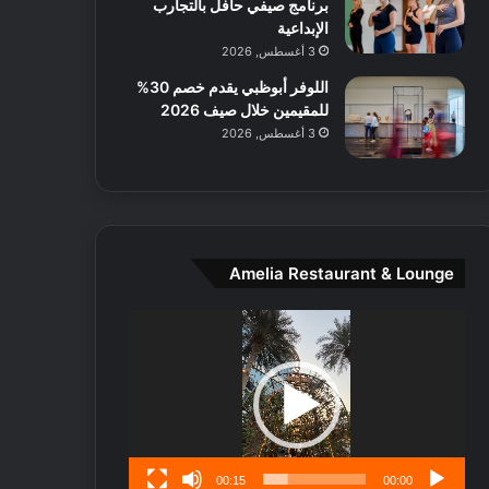
برنامج صيفي حافل بالتجارب
ط
الإبداعية
ا
3 أغسطس, 2026
ل
م
اللوفر أبوظبي يقدم خصم 30%
د
للمقيمين خلال صيف 2026
ي
3 أغسطس, 2026
ن
ة
و
ت
ج
ا
Amelia Restaurant & Lounge
ر
ب
مشغل
ل
الفيديو
ا
تُ
ن
س
ى
00:15
00:00