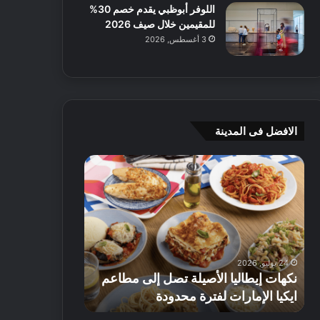
اللوفر أبوظبي يقدم خصم 30%
للمقيمين خلال صيف 2026
3 أغسطس, 2026
الافضل فى المدينة
ن
ج
ك
ي
ه
أ
ا
م
ت
ج
إ
ي
ي
ه
24 يوليو, 2026
8 يوليو, 2026
ط
و
نكهات إيطاليا الأصيلة تصل إلى مطاعم
جي أم جي هوم
ا
م
ايكيا الإمارات لفترة محدودة
تصل إلى 70% على الأثاث
ل
ت
ي
ق