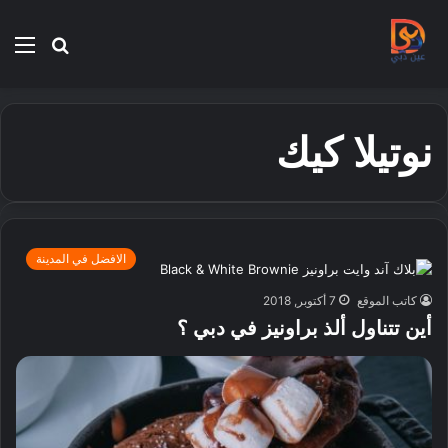
بحث
الق
عن
نوتيلا كيك
الافضل في المدينة
كاتب الموقع
7 أكتوبر, 2018
أين تتناول ألذ براونيز في دبي ؟