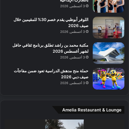
ت
ف
ل
3 أغسطس, 2026
م
آ
ع
ن
ا
اللوفر أبوظبي يقدم خصم 30% للمقيمين خلال
ل
صيف 2026
م
3 أغسطس, 2026
و
س
مكتبة محمد بن راشد تطلق برنامج ثقافي حافل
ط
لشهر أغسطس 2026
ا
3 أغسطس, 2026
ل
م
حملة منح مدهش الدراسية تعود ضمن مفاجآت
د
صيف دبي 2026
ي
3 أغسطس, 2026
ن
ة
و
ت
Amelia Restaurant & Lounge
ج
ا
ر
مشغل
ب
الفيديو