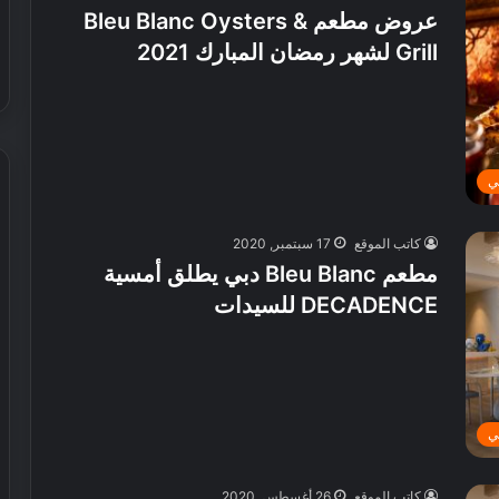
عروض مطعم Bleu Blanc Oysters &
Grill لشهر رمضان المبارك 2021
ي
كاتب الموقع
17 سبتمبر, 2020
ش
ي
مطعم Bleu Blanc دبي يطلق أمسية
ر
DECADENCE للسيدات
ي
ا
ل
إ
30 يوليو, 2026
م
 عطور محلية الصنع في
شيري الإمارات تطلق عروض صيفية
ا
ي
حصرية على سيارات SUV
ر
ا
كاتب الموقع
26 أغسطس, 2020