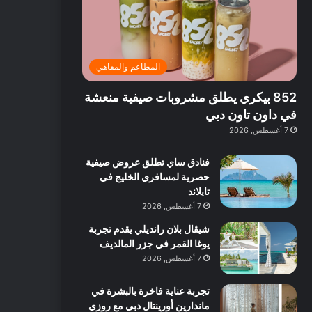
ت
د
ة
ق
ع
ا
غ
ل
ر
ئ
ن
ب
ف
ر
ي
د
المطاعم والمقاهي
و
ي
ة
ب
ا
ة
ب
ي
852 بيكري يطلق مشروبات صيفية منعشة
ع
ب
ا
:
ل
د
ل
ا
في داون تاون دبي
ي
ب
ن
س
7 أغسطس, 2026
ه
ي
ش
ت
ا
ا
ك
فنادق ساي تطلق عروض صيفية
ا
ط
ش
حصرية لمسافري الخليج في
ل
ا
ا
تايلاند
آ
ت
ف
7 أغسطس, 2026
ن
م
شيڤال بلان رانديلي يقدم تجربة
ع
يوغا القمر في جزر المالديف
ا
ل
7 أغسطس, 2026
م
و
تجربة عناية فاخرة بالبشرة في
س
ماندارين أورينتال دبي مع روزي