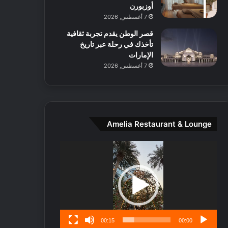
ط
أوزبورن
ا
7 أغسطس, 2026
ل
قصر الوطن يقدم تجربة ثقافية
م
تأخذك في رحلة عبر تاريخ
د
الإمارات
ي
7 أغسطس, 2026
ن
ة
و
ت
ج
ا
Amelia Restaurant & Lounge
ر
ب
مشغل
ل
الفيديو
ا
تُ
ن
س
ى
00:15
00:00