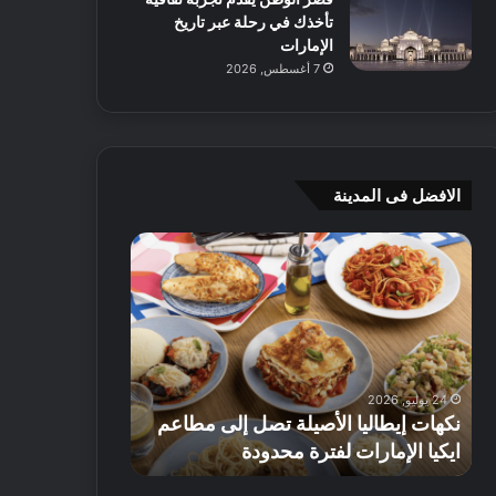
تأخذك في رحلة عبر تاريخ
الإمارات
7 أغسطس, 2026
الافضل فى المدينة
ن
ج
ك
ي
ه
أ
ا
م
ت
ج
إ
ي
ي
ه
24 يوليو, 2026
8 يوليو, 2026
ط
و
نكهات إيطاليا الأصيلة تصل إلى مطاعم
جي أم جي هوم
ا
م
ايكيا الإمارات لفترة محدودة
تصل إلى 70% على الأثاث
ل
ت
ي
ق