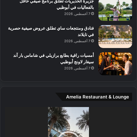
جزيرة الحديريات تطلق برنامج صيفي حافل
ع
ن
بالفعاليات في أبوظبي
ا
7 أغسطس, 2026
ل
م
و
فنادق ومنتجعات ساي تطلق عروض صيفية حصرية
س
في تايلاند
ط
7 أغسطس, 2026
ا
ل
أمسيات راقية بطابع برازيلي في شاماس بار آند
م
سيغار لاونج أبوظبي
د
7 أغسطس, 2026
ي
ن
ة
و
Amelia Restaurant & Lounge
ت
ج
مشغل
ا
الفيديو
ر
ب
ل
ا