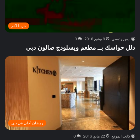
جربنا لكم
ادمن رئيسي
9 يونيو, 2016
0
دلل حواسك بــ مطعم ويسلودج صالون دبي
رمضان أحلى في دبي
كاتب الموقع
22 مايو, 2016
0