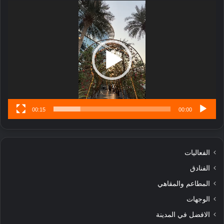
ر
مشغل
ب
الفيديو
ل
ا
تُ
ن
س
ى
00:15
00:00
الفعاليات
الفنادق
المطاعم والمقاهي
الوجهات
الافضل في المدينة