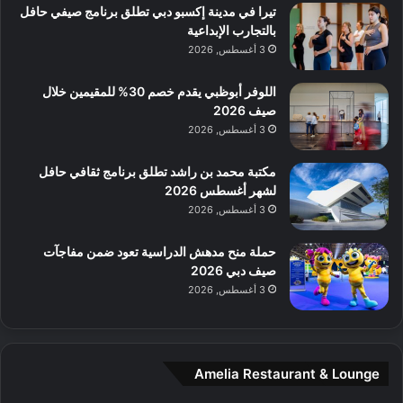
تيرا في مدينة إكسبو دبي تطلق برنامج صيفي حافل
ا
ل
بالتجارب الإبداعية
ف
ن
3 أغسطس, 2026
م
د
ع
ا
ا
ت
اللوفر أبوظبي يقدم خصم 30% للمقيمين خلال
ل
ج
صيف 2026
م
ر
3 أغسطس, 2026
و
ب
س
ة
مكتبة محمد بن راشد تطلق برنامج ثقافي حافل
ط
ل
لشهر أغسطس 2026
ا
ا
3 أغسطس, 2026
ل
ي
م
ج
حملة منح مدهش الدراسية تعود ضمن مفاجآت
د
ب
صيف دبي 2026
ي
أ
3 أغسطس, 2026
ن
ن
ة
ت
و
ف
ت
و
Amelia Restaurant & Lounge
ج
ت
ا
.