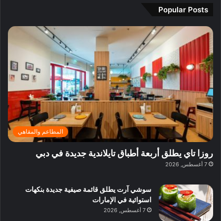
ي
م
Popular Posts
ة
ث
ج
ا
م
ل
ي
ي
ر
ف
ا
ي
ا
ق
ل
ل
د
ب
ا
د
ئ
ب
ر
ي
المطاعم والمقاهي
ي
:
ة
ا
روزا تاي يطلق أربعة أطباق تايلاندية جديدة في دبي
ب
س
7 أغسطس, 2026
د
ت
ب
ك
ي
سوشي آرت يطلق قائمة صيفية جديدة بنكهات
ش
استوائية في الإمارات
ا
7 أغسطس, 2026
ف