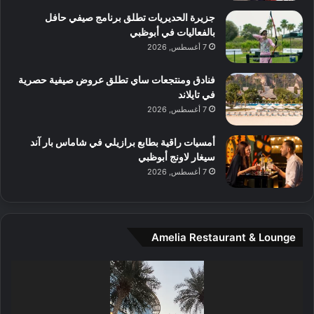
م
جزيرة الحديريات تطلق برنامج صيفي حافل
ع
بالفعاليات في أبوظبي
ا
7 أغسطس, 2026
ل
م
و
فنادق ومنتجعات ساي تطلق عروض صيفية حصرية
س
في تايلاند
ط
7 أغسطس, 2026
ا
ل
أمسيات راقية بطابع برازيلي في شاماس بار آند
م
سيغار لاونج أبوظبي
د
7 أغسطس, 2026
ي
ن
ة
و
Amelia Restaurant & Lounge
ت
ج
مشغل
ا
الفيديو
ر
ب
ل