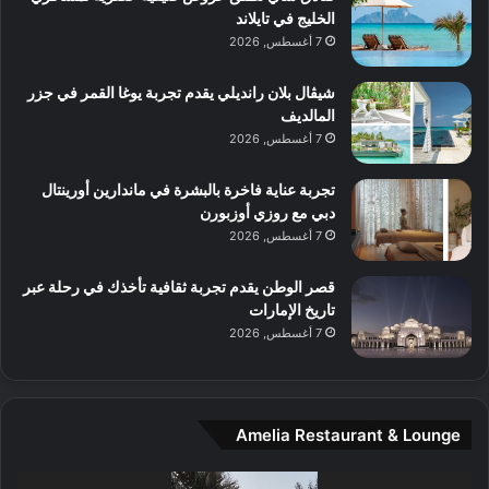
ا
الخليج في تايلاند
ت
ف
ل
7 أغسطس, 2026
م
آ
ع
ن
ا
شيڤال بلان رانديلي يقدم تجربة يوغا القمر في جزر
ل
المالديف
م
7 أغسطس, 2026
و
س
تجربة عناية فاخرة بالبشرة في ماندارين أورينتال
ط
دبي مع روزي أوزبورن
ا
7 أغسطس, 2026
ل
م
قصر الوطن يقدم تجربة ثقافية تأخذك في رحلة عبر
د
تاريخ الإمارات
ي
7 أغسطس, 2026
ن
ة
و
ت
Amelia Restaurant & Lounge
ج
ا
ر
مشغل