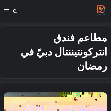
بحث
الق
عن
مطاعم فندق
انتركونتيننتال دبيّ في
رمضان