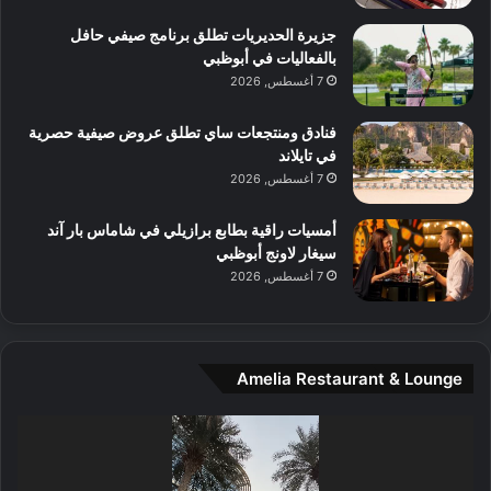
ل
م
آ
جزيرة الحديريات تطلق برنامج صيفي حافل
ع
ن
بالفعاليات في أبوظبي
ا
7 أغسطس, 2026
ل
م
و
فنادق ومنتجعات ساي تطلق عروض صيفية حصرية
س
في تايلاند
ط
7 أغسطس, 2026
ا
ل
أمسيات راقية بطابع برازيلي في شاماس بار آند
م
سيغار لاونج أبوظبي
د
7 أغسطس, 2026
ي
ن
ة
و
Amelia Restaurant & Lounge
ت
ج
مشغل
ا
الفيديو
ر
ب