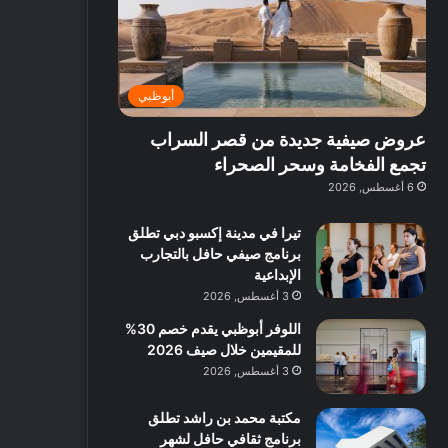
ت
د
ة
ق
ع
ا
غ
ل
ر
ئ
ن
ب
ف
ر
ي
د
أبوظبي
و
ي
ة
ب
ا
ة
ب
ي
عروض صيفية جديدة من قصر السراب
ع
ب
ا
:
ل
د
ل
ا
تجمع الفخامة وسحر الصحراء
ي
ب
ن
س
6 أغسطس, 2026
ه
ي
ش
ت
ا
ا
ك
تيرا في مدينة إكسبو دبي تطلق
ا
ط
ش
برنامج صيفي حافل بالتجارب
ل
ا
ا
الإبداعية
آ
ت
ف
3 أغسطس, 2026
ن
م
اللوفر أبوظبي يقدم خصم 30%
ع
للمقيمين خلال صيف 2026
ا
ل
3 أغسطس, 2026
م
و
مكتبة محمد بن راشد تطلق
س
برنامج ثقافي حافل لشهر