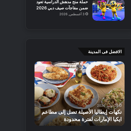
حملة منح مدهش الدراسية تعود
ضمن مفاجآت صيف دبي 2026
3 أغسطس, 2026
الافضل فى المدينة
ن
ج
ك
ي
ه
أ
ا
م
ت
ج
إ
ي
ي
ه
24 يوليو, 2026
8 يوليو, 2026
ط
و
نكهات إيطاليا الأصيلة تصل إلى مطاعم
جي أم جي هوم
ا
م
ايكيا الإمارات لفترة محدودة
تصل إلى 70% على الأثاث
ل
ت
ي
ق