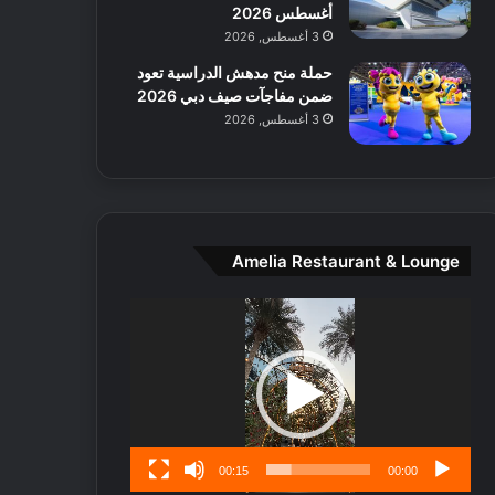
ط
أغسطس 2026
ا
3 أغسطس, 2026
ل
حملة منح مدهش الدراسية تعود
م
ضمن مفاجآت صيف دبي 2026
د
3 أغسطس, 2026
ي
ن
ة
و
ت
ج
Amelia Restaurant & Lounge
ا
ر
مشغل
ب
الفيديو
ل
ا
تُ
ن
س
ى
00:15
00:00