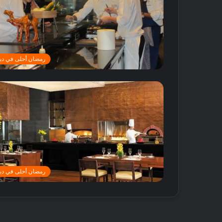
رمضان أحلى في دب
أ
ف
ض
ل
5
م
رمضان أحلى في دب
ت
18 مايو, 2016
ا
أفضل 5 متاجر
ج
دبي
ر
ع