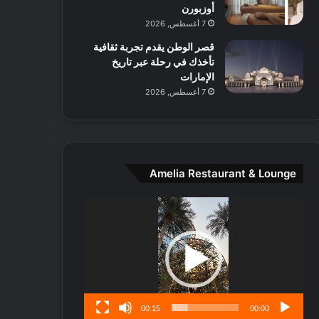
ط
أوزبورن
ا
7 أغسطس, 2026
ل
قصر الوطن يقدم تجربة ثقافية
م
تأخذك في رحلة عبر تاريخ
د
الإمارات
ي
7 أغسطس, 2026
ن
ة
و
ت
ج
ا
Amelia Restaurant & Lounge
ر
ب
مشغل
ل
الفيديو
ا
تُ
ن
س
ى
00:15
00:00