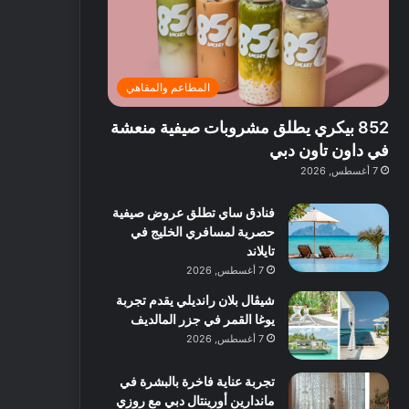
ت
د
ة
ق
ع
ا
غ
ل
ر
ئ
ن
ب
ف
ر
ي
د
المطاعم والمقاهي
و
ي
ة
ب
ا
ة
ب
ي
852 بيكري يطلق مشروبات صيفية منعشة
ع
ب
ا
:
ل
د
ل
ا
في داون تاون دبي
ي
ب
ن
س
7 أغسطس, 2026
ه
ي
ش
ت
ا
ا
ك
فنادق ساي تطلق عروض صيفية
ا
ط
ش
حصرية لمسافري الخليج في
ل
ا
ا
تايلاند
آ
ت
ف
7 أغسطس, 2026
ن
م
شيڤال بلان رانديلي يقدم تجربة
ع
يوغا القمر في جزر المالديف
ا
ل
7 أغسطس, 2026
م
و
تجربة عناية فاخرة بالبشرة في
س
ماندارين أورينتال دبي مع روزي