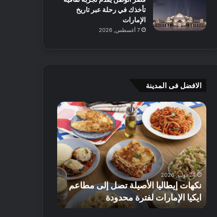
تأخذك في رحلة عبر تاريخ
الإمارات
7 أغسطس, 2026
الافضل فى المدينة
ن
ج
ك
ي
ه
أ
ا
م
ت
ج
إ
ي
ي
ه
24 يوليو, 2026
8 يوليو, 2026
ط
و
نكهات إيطاليا الأصيلة تصل إلى مطاعم
جي أم جي هوم
ا
م
ايكيا الإمارات لفترة محدودة
تصل إلى 70% على الأثاث
ل
ت
ي
ق