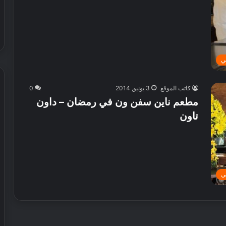
ي
كاتب الموقع
3 يونيو, 2014
0
مطعم ناين سفن ون في رمضان – داون
ش
تاون
ي
ر
ي
ا
ل
ي
إ
30 يوليو, 2026
م
 عطور محلية الصنع في
شيري الإمارات تطلق عروض صيفية
ا
حصرية على سيارات SUV
ر
ا