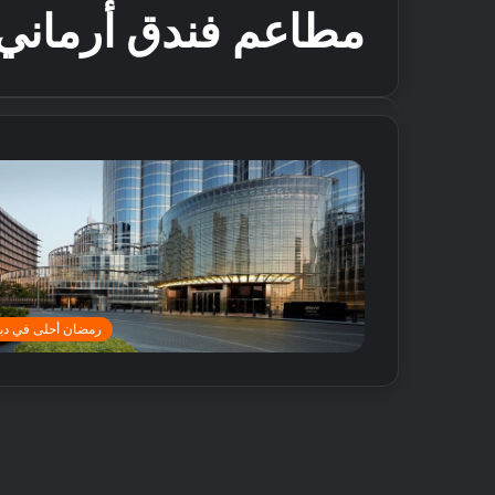
مطاعم فندق أرماني
رمضان أحلى في دب