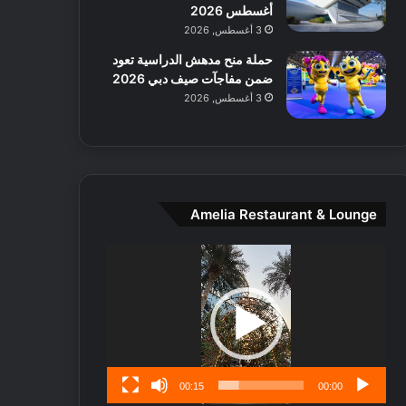
ط
أغسطس 2026
ا
3 أغسطس, 2026
ل
حملة منح مدهش الدراسية تعود
م
ضمن مفاجآت صيف دبي 2026
د
3 أغسطس, 2026
ي
ن
ة
و
ت
ج
Amelia Restaurant & Lounge
ا
ر
مشغل
ب
الفيديو
ل
ا
تُ
ن
س
ى
00:15
00:00