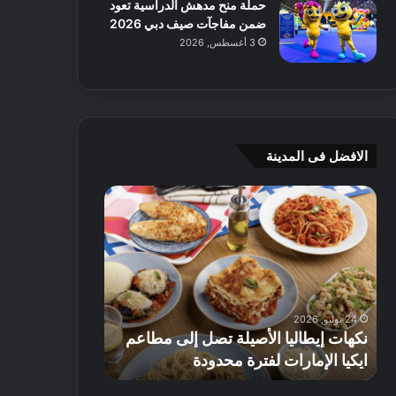
حملة منح مدهش الدراسية تعود
ضمن مفاجآت صيف دبي 2026
3 أغسطس, 2026
الافضل فى المدينة
ن
ج
ك
ي
ه
أ
ا
م
ت
ج
إ
ي
ي
ه
24 يوليو, 2026
8 يوليو, 2026
ط
و
نكهات إيطاليا الأصيلة تصل إلى مطاعم
جي أم جي هوم
ا
م
ايكيا الإمارات لفترة محدودة
تصل إلى 70% على الأثاث
ل
ت
ي
ق