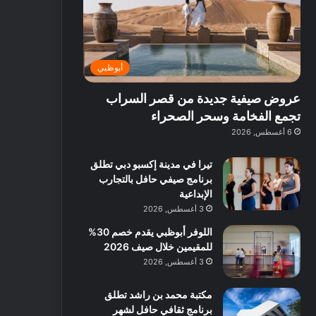
ت
د
ة
ق
ع
ا
غ
ل
ر
ئ
ن
ب
ف
ر
ي
د
أبوظبي
و
ي
ة
ب
ا
ة
ب
ي
عروض صيفية جديدة من قصر السراب
ع
ب
ا
:
ل
د
ل
ا
تجمع الفخامة وسحر الصحراء
ي
ب
ن
س
6 أغسطس, 2026
ه
ي
ش
ت
ا
ا
ك
تيرا في مدينة إكسبو دبي تطلق
ا
ط
ش
برنامج صيفي حافل بالتجارب
ل
ا
ا
الإبداعية
آ
ت
ف
3 أغسطس, 2026
ن
م
اللوفر أبوظبي يقدم خصم 30%
ع
للمقيمين خلال صيف 2026
ا
ل
3 أغسطس, 2026
م
و
مكتبة محمد بن راشد تطلق
س
برنامج ثقافي حافل لشهر