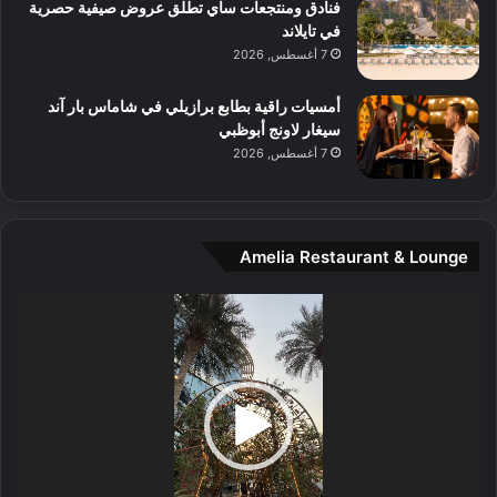
و
فنادق ومنتجعات ساي تطلق عروض صيفية حصرية
س
في تايلاند
ط
7 أغسطس, 2026
ا
ل
أمسيات راقية بطابع برازيلي في شاماس بار آند
م
سيغار لاونج أبوظبي
د
7 أغسطس, 2026
ي
ن
ة
و
Amelia Restaurant & Lounge
ت
ج
مشغل
ا
الفيديو
ر
ب
ل
ا
تُ
ن
س
ى