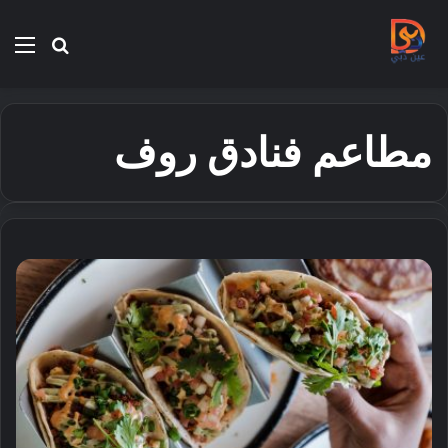
بحث
الق
عن
مطاعم فنادق روف