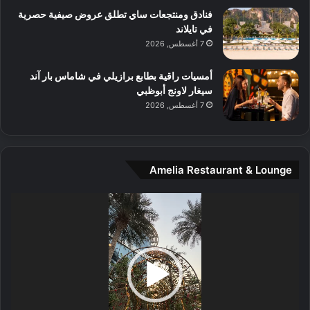
و
فنادق ومنتجعات ساي تطلق عروض صيفية حصرية
س
في تايلاند
ط
7 أغسطس, 2026
ا
ل
أمسيات راقية بطابع برازيلي في شاماس بار آند
م
سيغار لاونج أبوظبي
د
7 أغسطس, 2026
ي
ن
ة
و
Amelia Restaurant & Lounge
ت
ج
مشغل
ا
الفيديو
ر
ب
ل
ا
تُ
ن
س