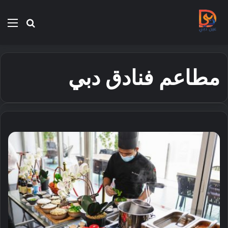
بحث
الق
عن
مطاعم فنادق دبي