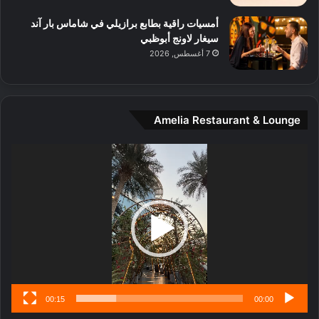
ا
ل
أمسيات راقية بطابع برازيلي في شاماس بار آند
م
سيغار لاونج أبوظبي
د
7 أغسطس, 2026
ي
ن
ة
و
Amelia Restaurant & Lounge
ت
ج
مشغل
ا
الفيديو
ر
ب
ل
ا
تُ
ن
س
ى
00:15
00:00