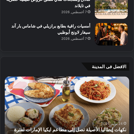
في تايلاند
7 أغسطس, 2026
أمسيات راقية بطابع برازيلي في شاماس بار آند
سيغار لاونج أبوظبي
7 أغسطس, 2026
الافضل فى المدينة
ن
ج
ك
ي
ه
أ
ا
م
ت
ج
إ
ي
ي
ه
ط
و
24 يوليو, 2026
نكهات إيطاليا الأصيلة تصل إلى مطاعم ايكيا الإمارات لفترة
ا
م