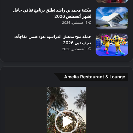
و
س
مكتبة محمد بن راشد تطلق برنامج ثقافي حافل
ط
لشهر أغسطس 2026
ا
3 أغسطس, 2026
ل
م
حملة منح مدهش الدراسية تعود ضمن مفاجآت
د
صيف دبي 2026
ي
3 أغسطس, 2026
ن
ة
و
ت
Amelia Restaurant & Lounge
ج
ا
ر
مشغل
ب
الفيديو
ل
ا
تُ
ن
س
ى