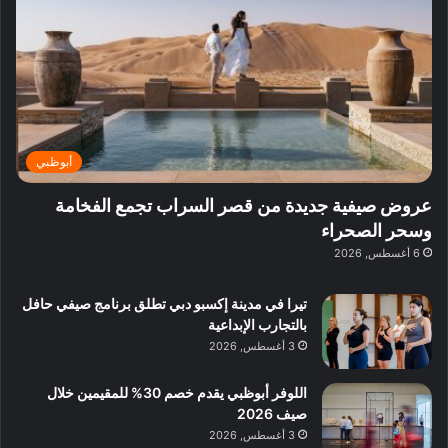
ي
ر
م
ف
ح
د
ا
ي
ي
د
ب
ا
ة
ق
و
ي
ل
غ
ل
د
ت
د
ن
ب
ة
ع
ا
ي
د
ر
ئ
ة
ب
ف
ر
ب
ي
أبوظبي
و
ي
ا
:
ا
ة
ل
ا
عروض صيفية جديدة من قصر السراب تجمع الفخامة
ع
ب
ن
س
وسحر الصحراء
ل
د
ش
ت
6 أغسطس, 2026
ي
ب
ا
ك
ه
ي
ط
ش
ا
تيرا في مدينة إكسبو دبي تطلق برنامج صيفي حافل
ا
ا
ا
بالتجارب الإبداعية
ت
ف
ل
3 أغسطس, 2026
م
آ
ع
ن
ا
اللوفر أبوظبي يقدم خصم 30% للمقيمين خلال
ل
صيف 2026
م
3 أغسطس, 2026