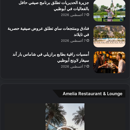
جزيرة الحديريات تطلق برنامج صيفي حافل
ع
ا
بالفعاليات في أبوظبي
ا
ت
7 أغسطس, 2026
ل
ج
م
ر
و
ب
فنادق ومنتجعات ساي تطلق عروض صيفية حصرية
س
ة
في تايلاند
ط
ل
7 أغسطس, 2026
ا
ا
ل
ي
أمسيات راقية بطابع برازيلي في شاماس بار آند
م
ج
سيغار لاونج أبوظبي
د
ب
7 أغسطس, 2026
ي
أ
ن
ن
ة
ت
و
ف
Amelia Restaurant & Lounge
ت
و
ج
ت
مشغل
ا
.
الفيديو
ر
ب
ل