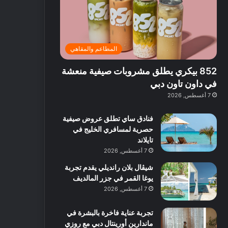
ت
د
ة
ق
ع
ا
غ
ل
ر
ئ
ن
ب
ف
ر
ي
د
المطاعم والمقاهي
و
ي
ة
ب
ا
ة
ب
ي
852 بيكري يطلق مشروبات صيفية منعشة
ع
ب
ا
:
ل
د
ل
ا
في داون تاون دبي
ي
ب
ن
س
7 أغسطس, 2026
ه
ي
ش
ت
ا
ا
ك
فنادق ساي تطلق عروض صيفية
ا
ط
ش
حصرية لمسافري الخليج في
ل
ا
ا
تايلاند
آ
ت
ف
7 أغسطس, 2026
ن
م
شيڤال بلان رانديلي يقدم تجربة
ع
يوغا القمر في جزر المالديف
ا
ل
7 أغسطس, 2026
م
و
تجربة عناية فاخرة بالبشرة في
س
ماندارين أورينتال دبي مع روزي