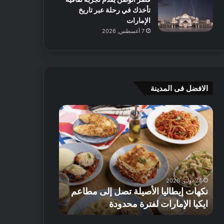
تأخذك في رحلة عبر تاريخ
الإمارات
7 أغسطس, 2026
الافضل فى المدينة
ن
ج
ك
ي
ه
أ
ا
م
ت
ج
إ
ي
ي
ه
24 يوليو, 2026
8 يوليو, 2026
ط
و
نكهات إيطاليا الأصيلة تصل إلى مطاعم
جي أم جي هوم
ا
م
ايكيا الإمارات لفترة محدودة
تصل إلى 70% على الأثاث
ل
ت
ي
ق