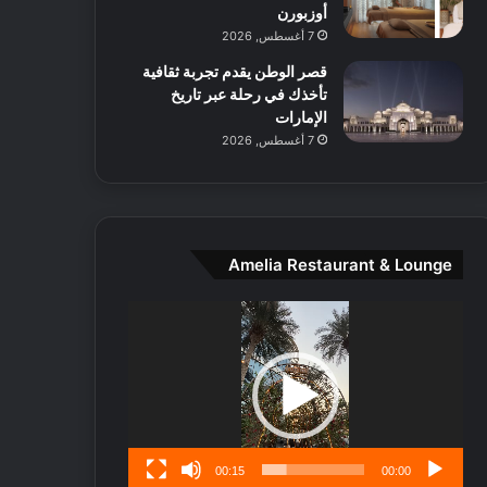
ط
أوزبورن
ا
7 أغسطس, 2026
ل
قصر الوطن يقدم تجربة ثقافية
م
تأخذك في رحلة عبر تاريخ
د
الإمارات
ي
7 أغسطس, 2026
ن
ة
و
ت
ج
ا
Amelia Restaurant & Lounge
ر
ب
مشغل
ل
الفيديو
ا
تُ
ن
س
ى
00:15
00:00