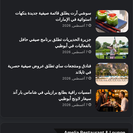
ش
ت
ي
ب
ا
ك
ه
ي
سوشي آرت يطلق قائمة صيفية جديدة بنكهات
ط
ش
ا
استوائية في الإمارات
ا
ا
ا
7 أغسطس, 2026
ت
ف
ل
م
آ
جزيرة الحديريات تطلق برنامج صيفي حافل
ع
ن
بالفعاليات في أبوظبي
ا
7 أغسطس, 2026
ل
م
و
فنادق ومنتجعات ساي تطلق عروض صيفية حصرية
س
في تايلاند
ط
7 أغسطس, 2026
ا
ل
أمسيات راقية بطابع برازيلي في شاماس بار آند
م
سيغار لاونج أبوظبي
د
7 أغسطس, 2026
ي
ن
ة
و
Amelia Restaurant & Lounge