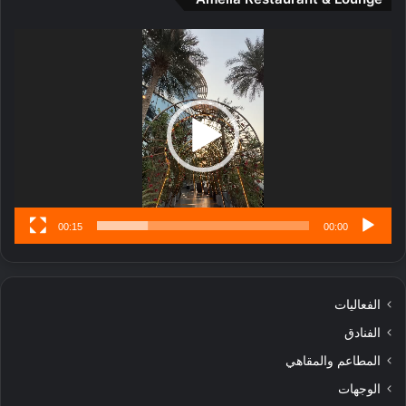
ت
ج
مشغل
ا
الفيديو
ر
ب
ل
ا
تُ
ن
س
ى
00:15
00:00
الفعاليات
الفنادق
المطاعم والمقاهي
الوجهات