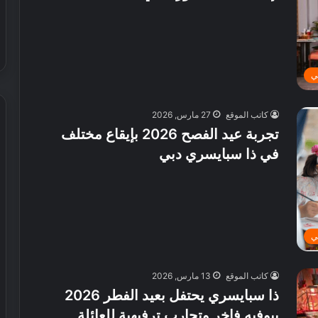
ي
كاتب الموقع
27 مارس, 2026
تجربة عيد الفصح 2026 بإيقاع مختلف
في ذا سبايسري دبي
ش
ي
ر
ي
ا
ل
ي
إ
30 يوليو, 2026
م
 عطور محلية الصنع في
شيري الإمارات تطلق عروض صيفية
ا
كاتب الموقع
13 مارس, 2026
حصرية على سيارات SUV
ر
ذا سبايسري يحتفل بعيد الفطر 2026
ا
ببوفيه فاخر وتجارب ترفيهية للعائلة