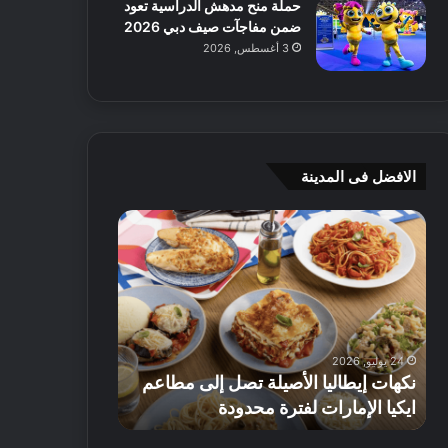
حملة منح مدهش الدراسية تعود
ضمن مفاجآت صيف دبي 2026
3 أغسطس, 2026
الافضل فى المدينة
ن
ج
ك
ي
ه
أ
ا
م
ت
ج
إ
ي
ي
ه
24 يوليو, 2026
8 يوليو, 2026
ط
و
نكهات إيطاليا الأصيلة تصل إلى مطاعم
جي أم جي هوم
ا
م
ايكيا الإمارات لفترة محدودة
تصل إلى 70% على الأثاث
ل
ت
ي
ق