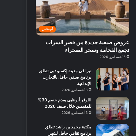
ت
د
ة
ق
ع
ا
غ
ل
ر
ئ
ن
ب
ف
ر
ي
د
أبوظبي
و
ي
ة
ب
ا
ة
ب
ي
عروض صيفية جديدة من قصر السراب
ع
ب
ا
:
ل
د
ل
ا
تجمع الفخامة وسحر الصحراء
ي
ب
ن
س
6 أغسطس, 2026
ه
ي
ش
ت
ا
ا
ك
تيرا في مدينة إكسبو دبي تطلق
ا
ط
ش
برنامج صيفي حافل بالتجارب
ل
ا
ا
الإبداعية
آ
ت
ف
3 أغسطس, 2026
ن
م
اللوفر أبوظبي يقدم خصم 30%
ع
للمقيمين خلال صيف 2026
ا
ل
3 أغسطس, 2026
م
و
مكتبة محمد بن راشد تطلق
س
برنامج ثقافي حافل لشهر