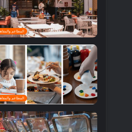
المطاعم والمقاه
أ
ف
ض
ل
5
م
المطاعم والمقاه
ت
18 مايو, 2016
ا
أفضل 5 متاجر
ج
دبي
ر
ع