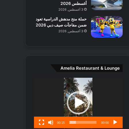
ط
أغسطس 2026
ا
3 أغسطس, 2026
ل
حملة منح مدهش الدراسية تعود
م
ضمن مفاجآت صيف دبي 2026
د
3 أغسطس, 2026
ي
ن
ة
و
ت
ج
Amelia Restaurant & Lounge
ا
ر
مشغل
ب
الفيديو
ل
ا
تُ
ن
س
ى
00:15
00:00