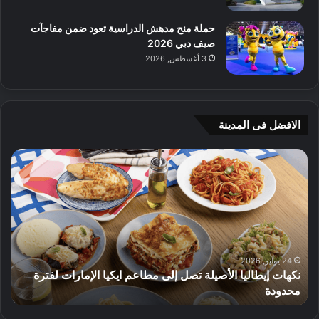
حملة منح مدهش الدراسية تعود ضمن مفاجآت
صيف دبي 2026
3 أغسطس, 2026
الافضل فى المدينة
ن
ج
ك
ي
ه
أ
ا
م
ت
ج
إ
ي
ي
ه
ط
و
24 يوليو, 2026
نكهات إيطاليا الأصيلة تصل إلى مطاعم ايكيا الإمارات لفترة
ا
م
محدودة
ا
ل
ت
ي
ق