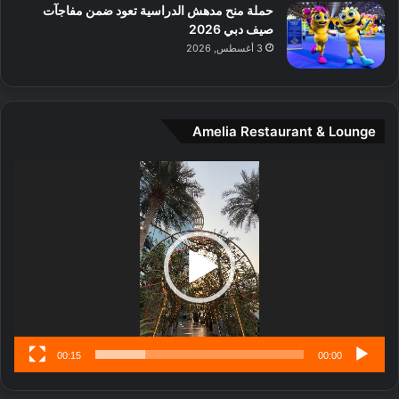
حملة منح مدهش الدراسية تعود ضمن مفاجآت
د
صيف دبي 2026
ي
3 أغسطس, 2026
ن
ة
و
ت
Amelia Restaurant & Lounge
ج
ا
ر
مشغل
ب
الفيديو
ل
ا
تُ
ن
س
ى
00:15
00:00