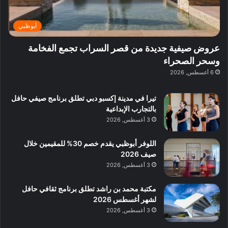
ي
د
ر
ئ
ة
ب
ف
ر
ب
ي
أبوظبي
و
ي
ا
:
ا
ة
ل
ا
عروض صيفية جديدة من قصر السراب تجمع الفخامة
ع
ب
ن
س
وسحر الصحراء
ل
د
ش
ت
6 أغسطس, 2026
ي
ب
ا
ك
ه
ي
ط
ش
ا
تيرا في مدينة إكسبو دبي تطلق برنامج صيفي حافل
ا
ا
ا
بالتجارب الإبداعية
ت
ف
ل
3 أغسطس, 2026
م
آ
ع
ن
ا
اللوفر أبوظبي يقدم خصم 30% للمقيمين خلال
ل
صيف 2026
م
3 أغسطس, 2026
و
س
مكتبة محمد بن راشد تطلق برنامج ثقافي حافل
ط
لشهر أغسطس 2026
ا
3 أغسطس, 2026
ل
م