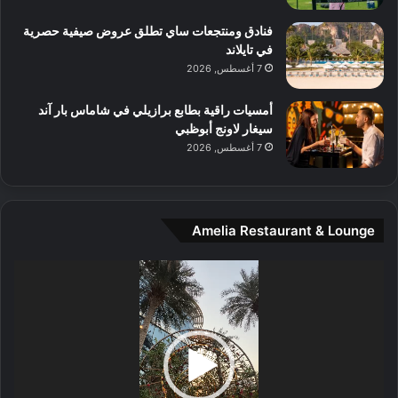
م
و
فنادق ومنتجعات ساي تطلق عروض صيفية حصرية
س
في تايلاند
ط
7 أغسطس, 2026
ا
ل
أمسيات راقية بطابع برازيلي في شاماس بار آند
م
سيغار لاونج أبوظبي
د
7 أغسطس, 2026
ي
ن
ة
و
Amelia Restaurant & Lounge
ت
ج
مشغل
ا
الفيديو
ر
ب
ل
ا
تُ
ن