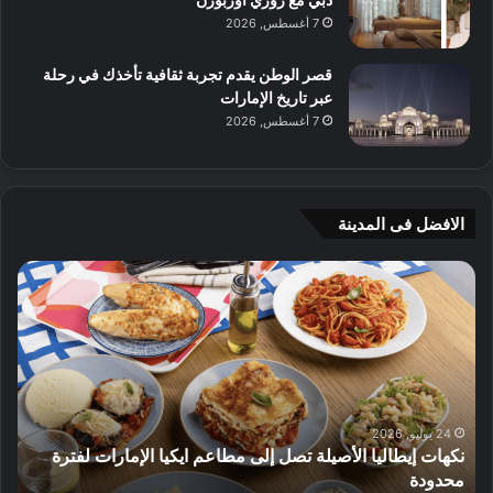
7 أغسطس, 2026
قصر الوطن يقدم تجربة ثقافية تأخذك في رحلة
عبر تاريخ الإمارات
7 أغسطس, 2026
الافضل فى المدينة
ن
ج
ك
ي
ه
أ
ا
م
ت
ج
إ
ي
ي
ه
ط
و
24 يوليو, 2026
نكهات إيطاليا الأصيلة تصل إلى مطاعم ايكيا الإمارات لفترة
ا
م
محدودة
ا
ل
ت