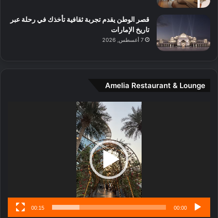
ل
م
قصر الوطن يقدم تجربة ثقافية تأخذك في رحلة عبر
د
تاريخ الإمارات
ي
7 أغسطس, 2026
ن
ة
و
ت
Amelia Restaurant & Lounge
ج
ا
ر
مشغل
ب
الفيديو
ل
ا
تُ
ن
س
ى
00:15
00:00