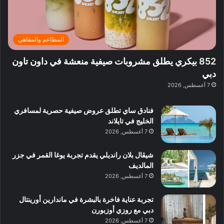
ت
د
ن
ب
ة
ع
ا
ي
د
ر
ئ
ة
ب
ف
ر
ب
ي
المطاعم والمقاهي
و
ي
ا
:
ا
ة
ل
ا
852 بيكري يطلق مشروبات صيفية منعشة في داون تاون
ع
ب
ن
س
دبي
ل
د
ش
ت
7 أغسطس, 2026
ي
ب
ا
ك
ه
ي
ط
ش
ا
فنادق ساي تطلق عروض صيفية حصرية لمسافري
ا
ا
ا
الخليج في تايلاند
ت
ف
ل
7 أغسطس, 2026
م
آ
ع
ن
ا
شيڤال بلان رانديلي يقدم تجربة يوغا القمر في جزر
ل
المالديف
م
7 أغسطس, 2026
و
س
تجربة عناية فاخرة بالبشرة في ماندارين أورينتال
ط
دبي مع روزي أوزبورن
ا
7 أغسطس, 2026