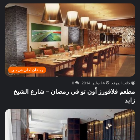
رمضان أحلى في دبي
كاتب الموقع
14 يوليو, 2014
0
مطعم فلافورز أون تو في رمضان – شارع الشيخ
زايد