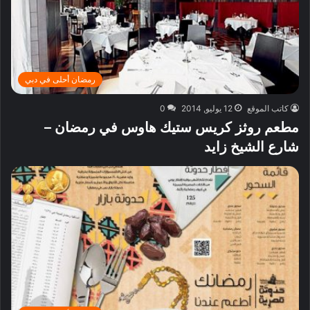
رمضان أحلى في دبي
كاتب الموقع
12 يوليو, 2014
0
مطعم روثز كريس ستيك هاوس في رمضان –
شارع الشيخ زايد