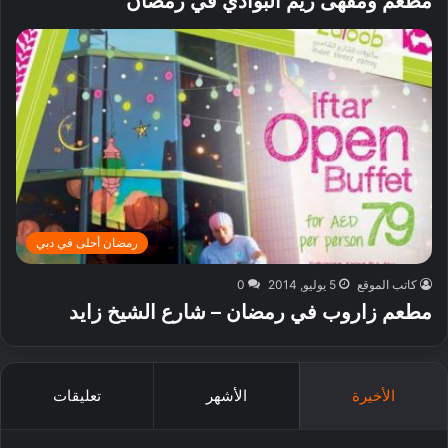
مطعم ومقهى ريم البوادي في رمضان
رمضان أحلى في دبي
كاتب الموقع
5 يوليو, 2014
0
مطعم زاروب في رمضان – شارع الشيخ زايد
الأخيرة
الأشهر
تعليقات