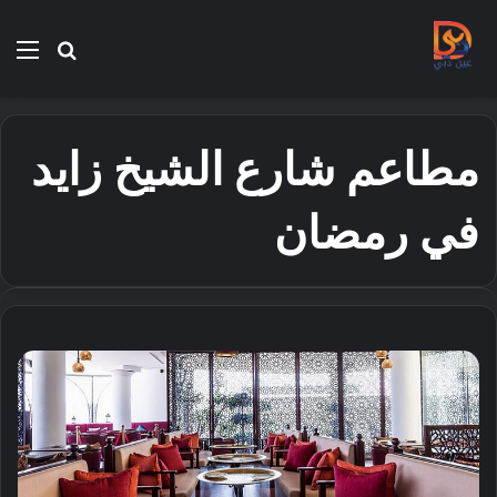
بحث
الق
عن
مطاعم شارع الشيخ زايد
في رمضان