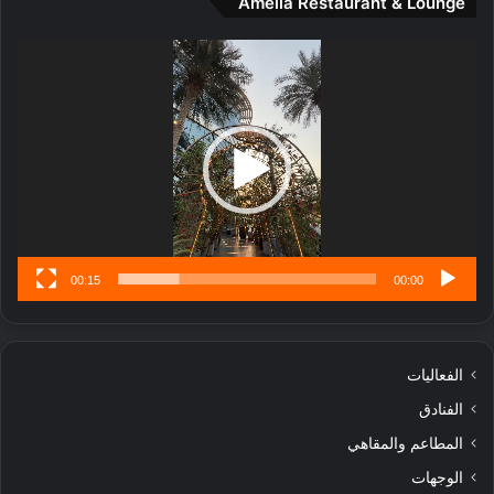
Amelia Restaurant & Lounge
ت
و
ج
ت
مشغل
ا
.
الفيديو
ر
ب
ل
ا
تُ
ن
س
ى
00:15
00:00
الفعاليات
الفنادق
المطاعم والمقاهي
الوجهات