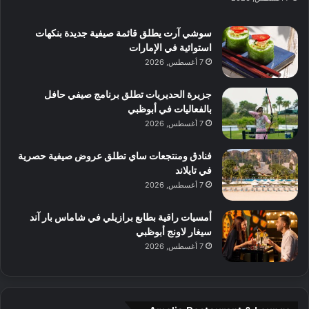
د
ت
ي
ب
ك
ب
ي
سوشي آرت يطلق قائمة صيفية جديدة بنكهات
ش
و
استوائية في الإمارات
ا
ل
7 أغسطس, 2026
ف
ن
م
د
جزيرة الحديريات تطلق برنامج صيفي حافل
ع
ا
بالفعاليات في أبوظبي
ا
ت
7 أغسطس, 2026
ل
ج
م
ر
و
ب
فنادق ومنتجعات ساي تطلق عروض صيفية حصرية
س
ة
في تايلاند
ط
ل
7 أغسطس, 2026
ا
ا
ل
ي
أمسيات راقية بطابع برازيلي في شاماس بار آند
م
ج
سيغار لاونج أبوظبي
د
ب
7 أغسطس, 2026
ي
أ
ن
ن
ة
ت
و
ف