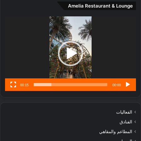
و
Amelia Restaurant & Lounge
ت
ج
مشغل
ا
الفيديو
ر
ب
ل
ا
تُ
ن
س
ى
00:15
00:00
الفعاليات
الفنادق
المطاعم والمقاهي