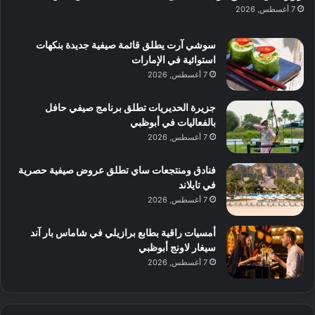
ن
س
7 أغسطس, 2026
ل
د
ش
ت
ي
ب
ا
ك
ه
ي
سوشي آرت يطلق قائمة صيفية جديدة بنكهات
ط
ش
ا
استوائية في الإمارات
ا
ا
ا
7 أغسطس, 2026
ت
ف
ل
م
آ
جزيرة الحديريات تطلق برنامج صيفي حافل
ع
ن
بالفعاليات في أبوظبي
ا
7 أغسطس, 2026
ل
م
و
فنادق ومنتجعات ساي تطلق عروض صيفية حصرية
س
في تايلاند
ط
7 أغسطس, 2026
ا
ل
أمسيات راقية بطابع برازيلي في شاماس بار آند
م
سيغار لاونج أبوظبي
د
7 أغسطس, 2026
ي
ن
ة