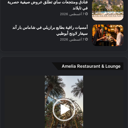
و
فنادق ومنتجعات ساي تطلق عروض صيفية حصرية
س
في تايلاند
ط
7 أغسطس, 2026
ا
ل
أمسيات راقية بطابع برازيلي في شاماس بار آند
م
سيغار لاونج أبوظبي
د
7 أغسطس, 2026
ي
ن
ة
و
Amelia Restaurant & Lounge
ت
ج
مشغل
ا
الفيديو
ر
ب
ل
ا
تُ
ن
س
ى