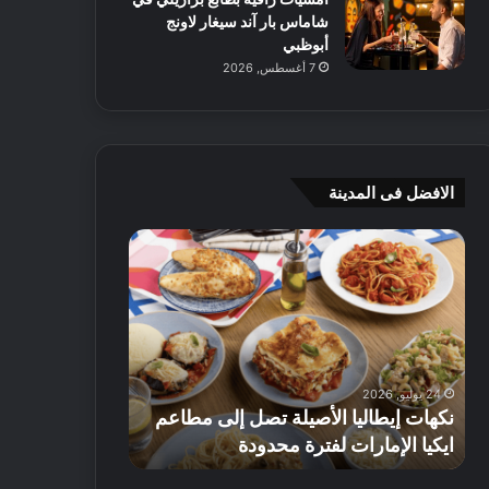
شاماس بار آند سيغار لاونج
أبوظبي
7 أغسطس, 2026
الافضل فى المدينة
ن
ج
ك
ي
ه
أ
ا
م
ت
ج
إ
ي
ي
ه
24 يوليو, 2026
8 يوليو, 2026
ط
و
نكهات إيطاليا الأصيلة تصل إلى مطاعم
جي أم جي هوم
ا
م
ايكيا الإمارات لفترة محدودة
تصل إلى 70% على الأثاث
ل
ت
ي
ق