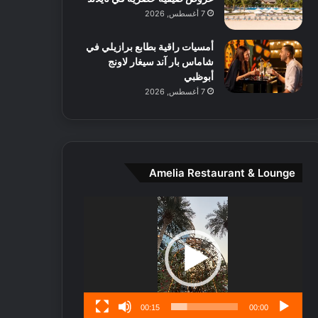
ط
7 أغسطس, 2026
ا
ل
أمسيات راقية بطابع برازيلي في
م
شاماس بار آند سيغار لاونج
د
أبوظبي
ي
7 أغسطس, 2026
ن
ة
و
ت
ج
ا
Amelia Restaurant & Lounge
ر
ب
مشغل
ل
الفيديو
ا
تُ
ن
س
ى
00:15
00:00