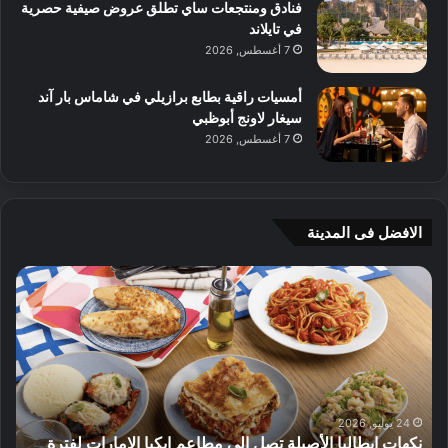
فنادق ومنتجعات ساي تطلق عروض صيفية حصرية
في تايلاند
7 أغسطس, 2026
أمسيات راقية بطابع برازيلي في شاماس بار آند
سيغار لاونج أبوظبي
7 أغسطس, 2026
الافضل فى المدينة
ن
ج
ك
ي
ه
أ
ا
م
ت
ج
إ
ي
ي
ه
ط
و
24 يوليو, 2026
نكهات إيطاليا الأصيلة تصل إلى مطاعم ايكيا الإمارات لفترة
ا
م