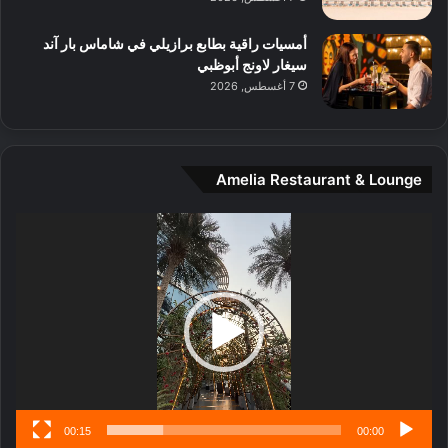
ا
ل
أمسيات راقية بطابع برازيلي في شاماس بار آند
م
سيغار لاونج أبوظبي
د
7 أغسطس, 2026
ي
ن
ة
و
Amelia Restaurant & Lounge
ت
ج
مشغل
ا
الفيديو
ر
ب
ل
ا
تُ
ن
س
ى
00:15
00:00