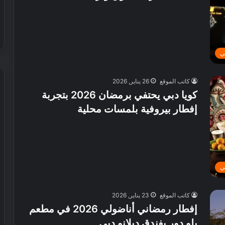
ي
كاتب الموقع
26 يناير, 2026
كويا دبي يحتفي برمضان 2026 بتجربة
إفطار بيروفية بلمسات محلية
ش
ي
ر
ي
ا
ل
ي
إ
30 يوليو, 2026
م
 عطور محلية الصنع في
شيري الإمارات تطلق عروض صيفية
ا
كاتب الموقع
23 يناير, 2026
حصرية على سيارات SUV
ر
إفطار رمضاني أناضولي 2026 في مطعم
ا
بلو دور بفندق ديلانو دبي