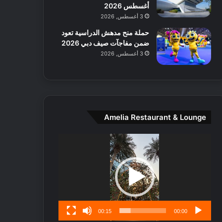
ط
أغسطس 2026
ا
3 أغسطس, 2026
ل
حملة منح مدهش الدراسية تعود
م
ضمن مفاجآت صيف دبي 2026
د
3 أغسطس, 2026
ي
ن
ة
و
ت
ج
Amelia Restaurant & Lounge
ا
ر
مشغل
ب
الفيديو
ل
ا
تُ
ن
س
ى
00:15
00:00