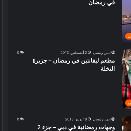
في رمضان
ح
ة
د
ن
ي
م
ق
و
ة
ت
ي
ر
ف
ي
ادمن رئيسي
2 أغسطس, 2013
0
ه
مطعم ليفانتين في رمضان – جزيرة
ي
النخلة
ة
ل
ك
ر
ة
ا
ي
ل
ق
ادمن رئيسي
18 يوليو, 2013
0
د
وجهات رمضانية في دبي – جزء 2
م