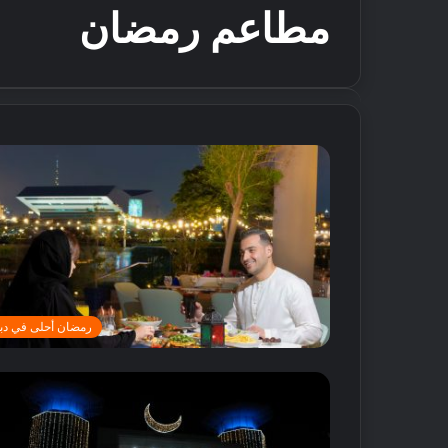
مطاعم رمضان
رمضان أحلى في دب