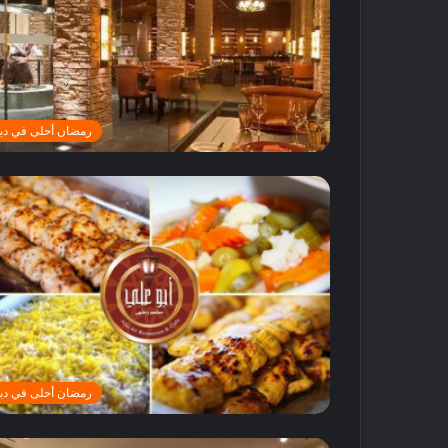
ن
و
ق
ت
م
م
رمضان أحلى في دب
ت
ع
!
رمضان أحلى في دب