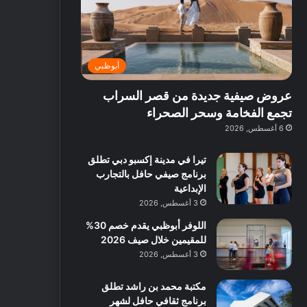
ت
د
ة
ق
ع
ا
غ
ل
ر
ئ
ن
ب
ف
ر
ي
د
أبوظبي
و
ي
ة
ب
ا
ة
ب
ي
عروض صيفية جديدة من قصر السراب
ع
ب
ا
:
ل
د
ل
ا
تجمع الفخامة وسحر الصحراء
ي
ب
ن
س
6 أغسطس, 2026
ه
ي
ش
ت
ا
ا
ك
تيرا في مدينة إكسبو دبي تطلق
ا
ط
ش
برنامج صيفي حافل بالتجارب
ل
ا
ا
الإبداعية
آ
ت
ف
3 أغسطس, 2026
ن
م
اللوفر أبوظبي يقدم خصم 30%
ع
للمقيمين خلال صيف 2026
ا
ل
3 أغسطس, 2026
م
و
مكتبة محمد بن راشد تطلق
س
برنامج ثقافي حافل لشهر