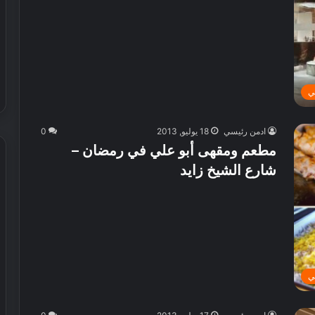
ف
ي
ا
ل
ع
ا
ي
ل
م
ادمن رئيسي
18 يوليو, 2013
0
مطعم ومقهى أبو علي في رمضان –
شارع الشيخ زايد
ي