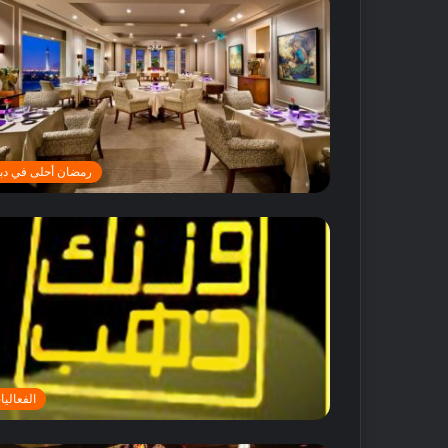
رمضان أحلى في دب
الفعاليا