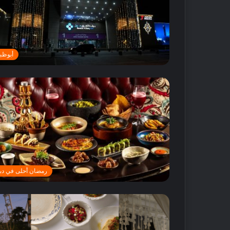
أبوظب
أ
ف
ض
ل
5
م
رمضان أحلى في دب
ت
18 مايو, 2016
ا
أفضل 5 متاجر
ج
دبي
ر
ع