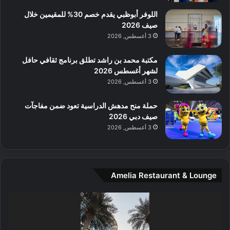
ع
ن
ا
اللوفر أبوظبي يقدم خصم 30% للمقيمين خلال
ل
صيف 2026
م
3 أغسطس, 2026
و
س
مكتبة محمد بن راشد تطلق برنامج ثقافي حافل
ط
لشهر أغسطس 2026
ا
3 أغسطس, 2026
ل
م
حملة منح مدهش الدراسية تعود ضمن مفاجآت
د
صيف دبي 2026
ي
3 أغسطس, 2026
ن
ة
و
ت
Amelia Restaurant & Lounge
ج
ا
ر
مشغل
ب
الفيديو
ل
ا