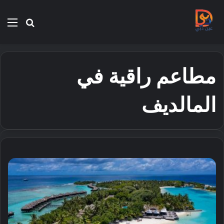
بحث
الق
عن
مطاعم راقية في
المالديف