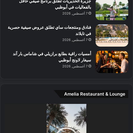
جزيرة الحديريات تطلق برنامج صيفي حافل
ع
ن
بالفعاليات في أبوظبي
ا
7 أغسطس, 2026
ل
م
و
فنادق ومنتجعات ساي تطلق عروض صيفية حصرية
س
في تايلاند
ط
7 أغسطس, 2026
ا
ل
أمسيات راقية بطابع برازيلي في شاماس بار آند
م
سيغار لاونج أبوظبي
د
7 أغسطس, 2026
ي
ن
ة
و
Amelia Restaurant & Lounge
ت
ج
مشغل
ا
الفيديو
ر
ب
ل
ا