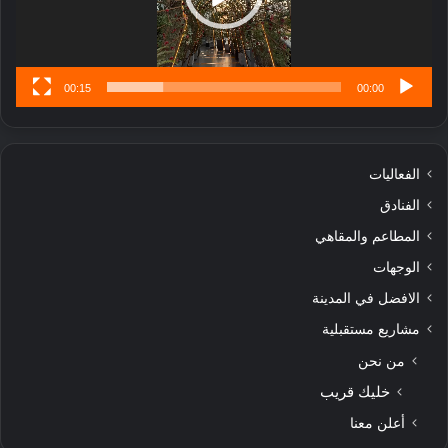
س
ى
00:15
00:00
الفعاليات
الفنادق
المطاعم والمقاهي
الوجهات
الافضل في المدينة
مشاريع مستقبلية
من نحن
خليك قريب
أعلن معنا