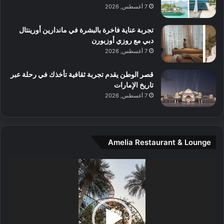
م
7 أغسطس, 2026
و
س
تجربة عناية فاخرة بالبشرة في ماندارين أورينتال
ط
دبي مع روزي أوزبورن
ا
7 أغسطس, 2026
ل
م
قصر الوطن يقدم تجربة ثقافية تأخذك في رحلة عبر
د
تاريخ الإمارات
ي
7 أغسطس, 2026
ن
ة
و
ت
Amelia Restaurant & Lounge
ج
ا
ر
مشغل
ب
الفيديو
ل
ا
تُ
ن