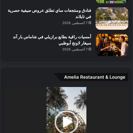
م
و
فنادق ومنتجعات ساي تطلق عروض صيفية حصرية
س
في تايلاند
ط
7 أغسطس, 2026
ا
ل
أمسيات راقية بطابع برازيلي في شاماس بار آند
م
سيغار لاونج أبوظبي
د
7 أغسطس, 2026
ي
ن
ة
و
Amelia Restaurant & Lounge
ت
ج
مشغل
ا
الفيديو
ر
ب
ل
ا
تُ
ن