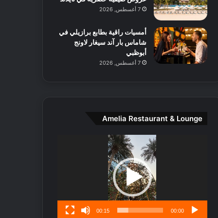
ط
7 أغسطس, 2026
ا
ل
أمسيات راقية بطابع برازيلي في
م
شاماس بار آند سيغار لاونج
د
أبوظبي
ي
7 أغسطس, 2026
ن
ة
و
ت
ج
ا
Amelia Restaurant & Lounge
ر
ب
مشغل
ل
الفيديو
ا
تُ
ن
س
ى
00:15
00:00