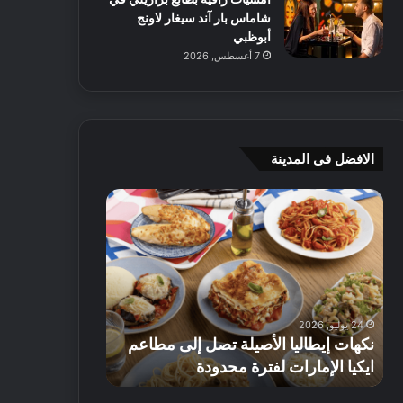
شاماس بار آند سيغار لاونج
أبوظبي
7 أغسطس, 2026
الافضل فى المدينة
ن
ج
ك
ي
ه
أ
ا
م
ت
ج
إ
ي
ي
ه
24 يوليو, 2026
8 يوليو, 2026
ط
و
نكهات إيطاليا الأصيلة تصل إلى مطاعم
جي أم جي هوم
ا
م
ايكيا الإمارات لفترة محدودة
تصل إلى 70% على الأثاث
ل
ت
ي
ق