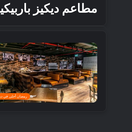
مطاعم ديكيز باربيكي
رمضان أحلى في دب