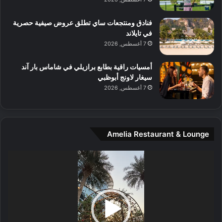
ل
م
و
فنادق ومنتجعات ساي تطلق عروض صيفية حصرية
س
في تايلاند
ط
7 أغسطس, 2026
ا
ل
أمسيات راقية بطابع برازيلي في شاماس بار آند
م
سيغار لاونج أبوظبي
د
7 أغسطس, 2026
ي
ن
ة
و
Amelia Restaurant & Lounge
ت
ج
مشغل
ا
الفيديو
ر
ب
ل
ا
تُ
ن