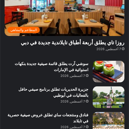
ل
ا
ل
ا
د
د
ب
ك
ا
ب
د
و
ئ
ي
ب
ب
ر
ي
ا
المطاعم والمقاهي
ي
:
ن
ة
ا
ي
روزا تاي يطلق أربعة أطباق تايلاندية جديدة في دبي
ب
س
ف
7 أغسطس, 2026
د
ت
ي
ب
ك
ب
ي
سوشي آرت يطلق قائمة صيفية جديدة بنكهات
ش
و
استوائية في الإمارات
ا
ل
7 أغسطس, 2026
ف
ن
م
د
جزيرة الحديريات تطلق برنامج صيفي حافل
ع
ا
بالفعاليات في أبوظبي
ا
ت
7 أغسطس, 2026
ل
ج
م
ر
و
ب
فنادق ومنتجعات ساي تطلق عروض صيفية حصرية
س
ة
في تايلاند
ط
ل
7 أغسطس, 2026