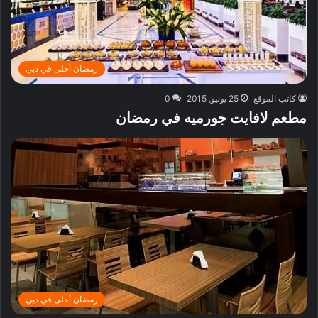
رمضان أحلى في دبي
كاتب الموقع
25 يونيو, 2015
0
مطعم لافايت جورميه في رمضان
رمضان أحلى في دبي