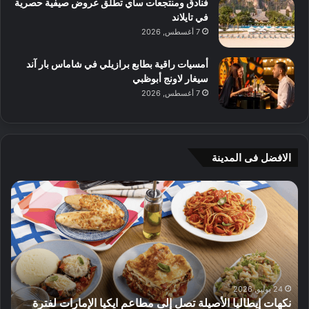
فنادق ومنتجعات ساي تطلق عروض صيفية حصرية
في تايلاند
7 أغسطس, 2026
أمسيات راقية بطابع برازيلي في شاماس بار آند
سيغار لاونج أبوظبي
7 أغسطس, 2026
الافضل فى المدينة
ج
4
ي
و
أ
ص
م
ف
ج
ا
ي
ت
ه
ط
و
ب
8 يوليو, 2026
جي أم جي هوم تقدم عروض صيفية تصل إلى 70% على
م
ي