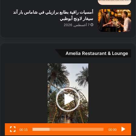
ا
ا
ل
ي
أمسيات راقية بطابع برازيلي في شاماس بار آند
م
ج
سيغار لاونج أبوظبي
د
ب
7 أغسطس, 2026
ي
أ
ن
ن
ة
ت
و
ف
Amelia Restaurant & Lounge
ت
و
ج
ت
مشغل
ا
.
الفيديو
ر
ب
ل
ا
تُ
ن
س
ى
00:15
00:00