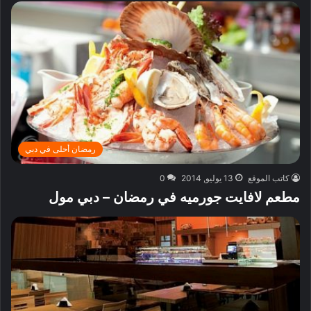
رمضان أحلى في دبي
كاتب الموقع
13 يوليو, 2014
0
مطعم لافايت جورميه في رمضان – دبي مول